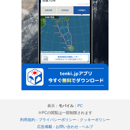
表示：
モバイル
｜
PC
※PCの閲覧は一部制限されます
利用規約
-
プライバシーポリシー
-
クッキーポリシー
広告掲載
-
お問い合わせ
-
ヘルプ