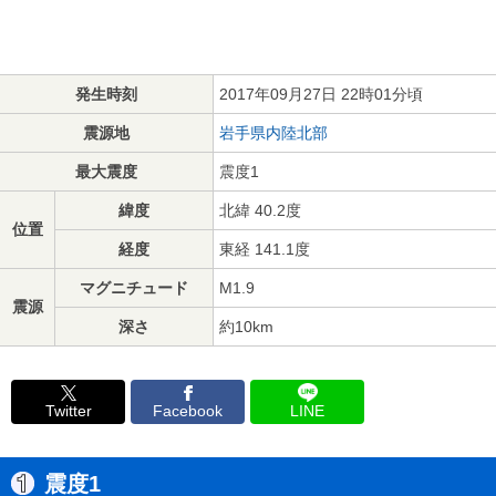
発生時刻
2017年09月27日 22時01分頃
震源地
岩手県内陸北部
最大震度
震度1
緯度
北緯 40.2度
位置
経度
東経 141.1度
マグニチュード
M1.9
震源
深さ
約10km
Twitter
Facebook
LINE
震度1