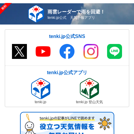
雨雲レーダーで雨を回避！
tenki.jp公式 天気予報アプリ
tenki.jp公式SNS
tenki.jp公式アプリ
tenki.jp
tenki.jp 登山天気