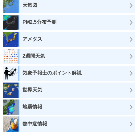
天気図
PM2.5分布予測
アメダス
2週間天気
気象予報士のポイント解説
世界天気
地震情報
熱中症情報