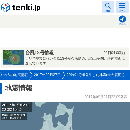
tenki.jp
検索
メニュー
現在地
台風13号情報
08日04:00現在
大型で非常に強い台風13号が久米島の北北西約40kmを南南西に
進んでいます
過去の地震情報
2017年09月27日
22時01分頃発生した地震(最大震度1)
地震情報
2017年09月27日22:09発表