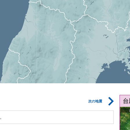
台
次の地震
。