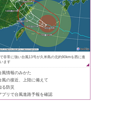
で非常に強い台風13号が久米島の北約90kmを西に進
います
台風情報のみかた
台風の接近、上陸に備えて
知る防災
アプリで台風進路予報を確認