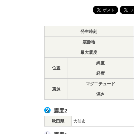
発生時刻
震源地
最大震度
緯度
位置
経度
マグニチュード
震源
深さ
震度2
秋田県
大仙市