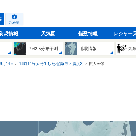
索
現在地
防災情報
天気図
指数情報
レジャー
PM2.5分布予測
地震情報
気
09月14日
19時14分頃発生した地震(最大震度2)
拡大画像