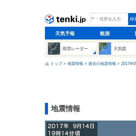
tenki.jp
検
天気予報
観測
雨雲レーダー
天気図
トップ
地震情報
過去の地震情報
2017年
地震情報