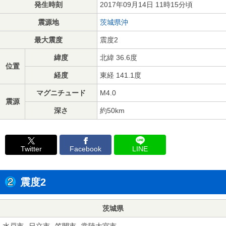
発生時刻
2017年09月14日 11時15分頃
震源地
茨城県沖
最大震度
震度2
緯度
北緯 36.6度
位置
経度
東経 141.1度
マグニチュード
M4.0
震源
深さ
約50km
Twitter
Facebook
LINE
震度2
茨城県
水戸市
日立市
笠間市
常陸大宮市