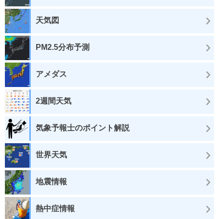
天気図
PM2.5分布予測
アメダス
2週間天気
気象予報士のポイント解説
世界天気
地震情報
熱中症情報