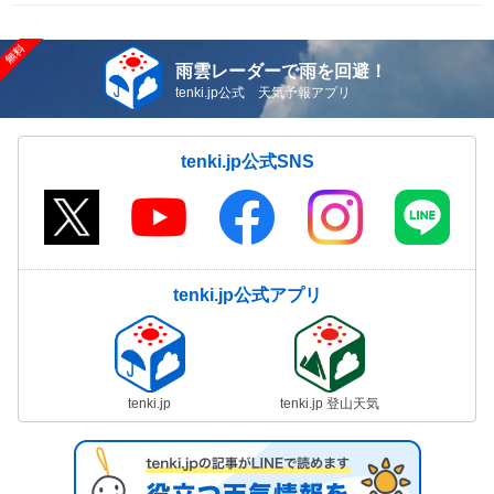
雨雲レーダーで雨を回避！
tenki.jp公式 天気予報アプリ
tenki.jp公式SNS
tenki.jp公式アプリ
tenki.jp
tenki.jp 登山天気