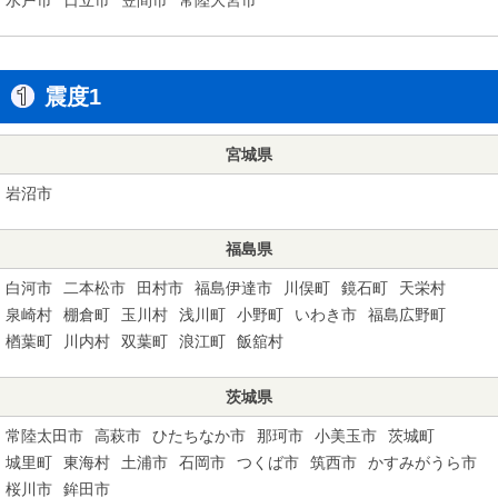
震度1
宮城県
岩沼市
福島県
白河市
二本松市
田村市
福島伊達市
川俣町
鏡石町
天栄村
泉崎村
棚倉町
玉川村
浅川町
小野町
いわき市
福島広野町
楢葉町
川内村
双葉町
浪江町
飯舘村
茨城県
常陸太田市
高萩市
ひたちなか市
那珂市
小美玉市
茨城町
城里町
東海村
土浦市
石岡市
つくば市
筑西市
かすみがうら市
桜川市
鉾田市