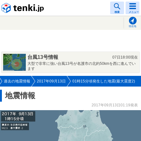
tenki.jp
検索
メニュー
現在地
台風13号情報
07日18:00現在
大型で非常に強い台風13号が名護市の北約50kmを西に進んでい
ます
過去の地震情報
2017年09月13日
01時15分頃発生した地震(最大震度2)
地震情報
2017年09月13日01:19発表