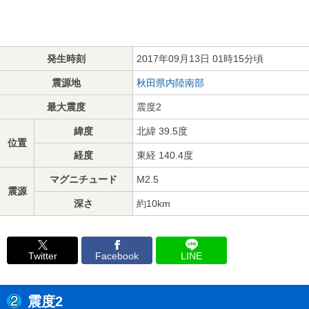
発生時刻
2017年09月13日 01時15分頃
震源地
秋田県内陸南部
最大震度
震度2
緯度
北緯 39.5度
位置
経度
東経 140.4度
マグニチュード
M2.5
震源
深さ
約10km
Twitter
Facebook
LINE
震度2