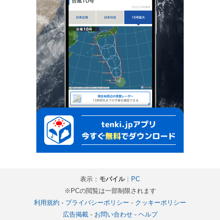
表示：
モバイル
｜
PC
※PCの閲覧は一部制限されます
利用規約
-
プライバシーポリシー
-
クッキーポリシー
広告掲載
-
お問い合わせ
-
ヘルプ