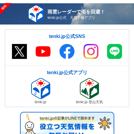
雨雲レーダーで雨を回避！
tenki.jp公式 天気予報アプリ
tenki.jp公式SNS
tenki.jp公式アプリ
tenki.jp
tenki.jp 登山天気