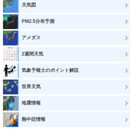
天気図
PM2.5分布予測
アメダス
2週間天気
気象予報士のポイント解説
世界天気
地震情報
熱中症情報