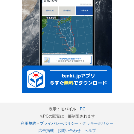
表示：
モバイル
｜
PC
※PCの閲覧は一部制限されます
利用規約
-
プライバシーポリシー
-
クッキーポリシー
広告掲載
-
お問い合わせ
-
ヘルプ