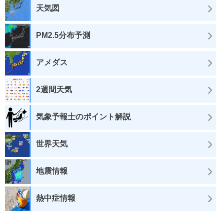
天気図
PM2.5分布予測
アメダス
2週間天気
気象予報士のポイント解説
世界天気
地震情報
熱中症情報