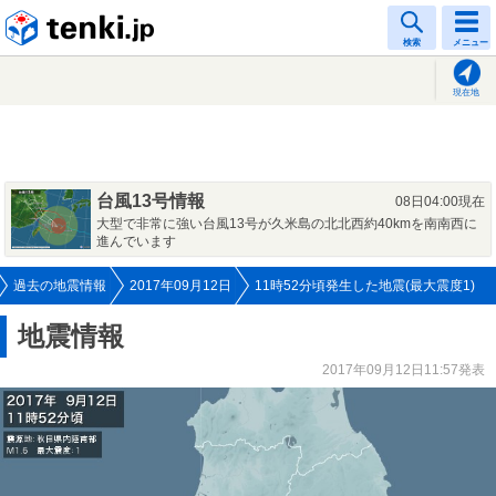
tenki.jp
検索
メニュー
現在地
台風13号情報
08日04:00現在
大型で非常に強い台風13号が久米島の北北西約40kmを南南西に
進んでいます
過去の地震情報
2017年09月12日
11時52分頃発生した地震(最大震度1)
地震情報
2017年09月12日11:57発表