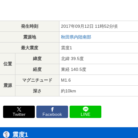
発生時刻
2017年09月12日 11時52分頃
震源地
秋田県内陸南部
最大震度
震度1
緯度
北緯 39.5度
位置
経度
東経 140.5度
マグニチュード
M1.6
震源
深さ
約10km
Twitter
Facebook
LINE
震度1