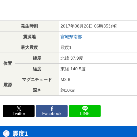
発生時刻
2017年08月26日 06時35分頃
震源地
宮城県南部
最大震度
震度1
緯度
北緯 37.9度
位置
経度
東経 140.5度
マグニチュード
M3.6
震源
深さ
約10km
Twitter
Facebook
LINE
震度1