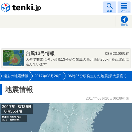
tenki.jp
検索
メニュー
現在地
台風13号情報
08日23:00現在
大型で非常に強い台風13号が久米島の西北西約250kmを西北西に
進んでいます
過去の地震情報
2017年08月26日
06時35分頃発生した地震(最大震度1)
地震情報
2017年08月26日06:38発表