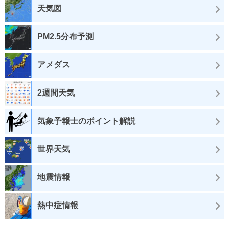
天気図
PM2.5分布予測
アメダス
2週間天気
気象予報士のポイント解説
世界天気
地震情報
熱中症情報