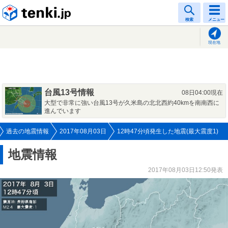
tenki.jp
検索
メニュー
現在地
台風13号情報
08日04:00現在
大型で非常に強い台風13号が久米島の北北西約40kmを南南西に
進んでいます
過去の地震情報
2017年08月03日
12時47分頃発生した地震(最大震度1)
地震情報
2017年08月03日12:50発表