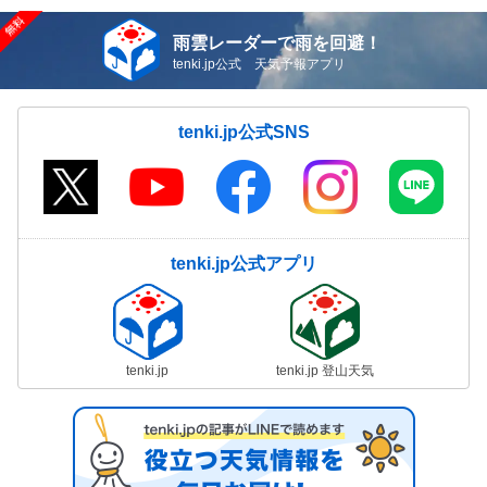
雨雲レーダーで雨を回避！
tenki.jp公式 天気予報アプリ
tenki.jp公式SNS
tenki.jp公式アプリ
tenki.jp
tenki.jp 登山天気