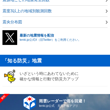
震度3以上の地域別観測回数
震央分布図
最新の地震情報を配信
tenki.jp公式X（旧Twitter）をご利用ください。
「知る防災」地震
いざという時にあわてないために
確かな情報と行動で防災力アップ
雨雲レーダーで雨を回避！
tenki.jp公式 天気予報アプリ