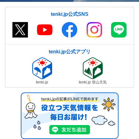
tenki.jp公式SNS
tenki.jp公式アプリ
tenki.jp
tenki.jp 登山天気