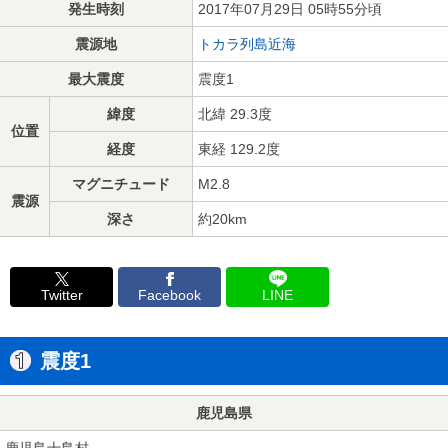
発生時刻
2017年07月29日 05時55分頃
震源地
トカラ列島近海
最大震度
震度1
緯度
北緯 29.3度
位置
経度
東経 129.2度
マグニチュード
M2.8
震源
深さ
約20km
Twitter
Facebook
LINE
震度1
鹿児島県
鹿児島十島村