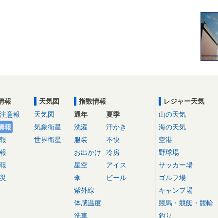
情報
天気図
指数情報
レジャー天気
注意報
天気図
通年
夏季
山の天気
情報
気象衛星
洗濯
汗かき
海の天気
報
世界衛星
服装
不快
空港
報
お出かけ
冷房
野球場
報
星空
アイス
サッカー場
災
傘
ビール
ゴルフ場
紫外線
キャンプ場
体感温度
競馬・競艇・競輪
洗車
釣り