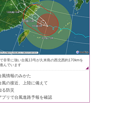
で非常に強い台風13号が久米島の西北西約170kmを
進んでいます
台風情報のみかた
台風の接近、上陸に備えて
知る防災
アプリで台風進路予報を確認