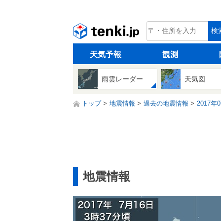
tenki.jp
検
天気予報
観測
雨雲レーダー
天気図
トップ
地震情報
過去の地震情報
2017年
地震情報