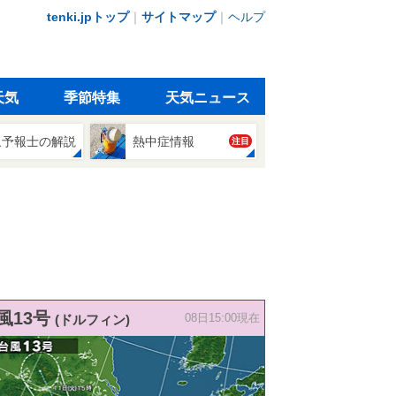
tenki.jpトップ
｜
サイトマップ
｜
ヘルプ
天気
季節特集
天気ニュース
象予報士の解説
熱中症情報
注目
風13号
(ドルフィン)
08日15:00現在