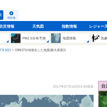
索
現在地
防災情報
天気図
指数情報
レジャー
PM2.5分布予測
地震情報
気
07月16日
03時37分頃発生した地震(最大震度2)
台
2017年07月16日03:40発表