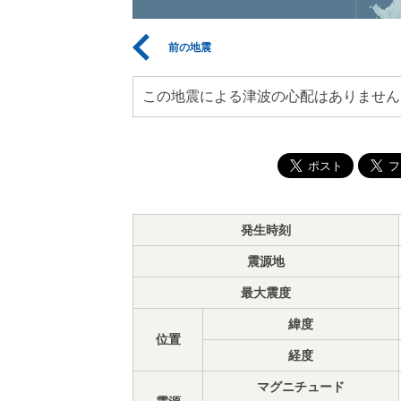
前の地震
この地震による津波の心配はありません
発生時刻
震源地
最大震度
緯度
位置
経度
マグニチュード