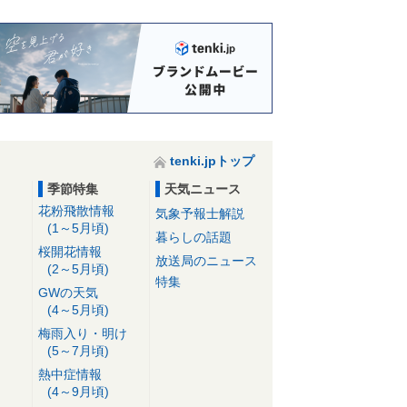
tenki.jpトップ
季節特集
天気ニュース
花粉飛散情報
気象予報士解説
(1～5月頃)
暮らしの話題
桜開花情報
放送局のニュース
(2～5月頃)
特集
GWの天気
(4～5月頃)
梅雨入り・明け
(5～7月頃)
熱中症情報
(4～9月頃)