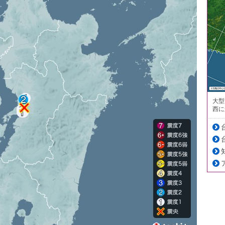
大型
西に