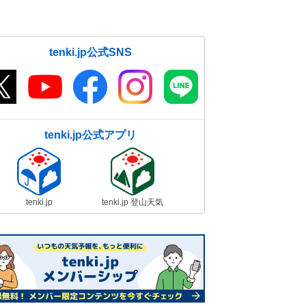
tenki.jp公式SNS
tenki.jp公式アプリ
tenki.jp
tenki.jp 登山天気