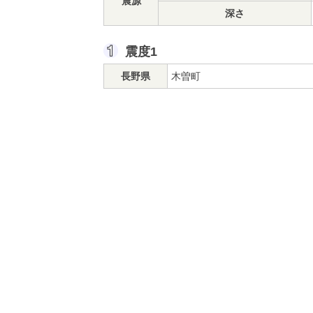
震源
深さ
震度1
長野県
木曽町