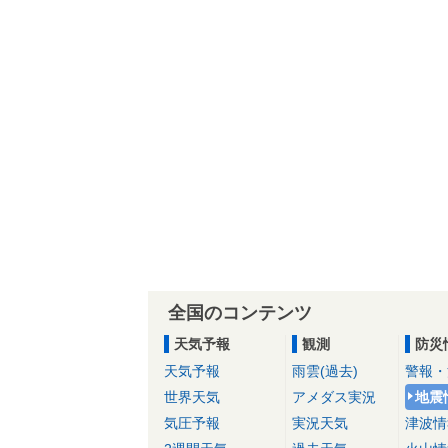
全国のコンテンツ
天気予報
観測
防災
天気予報
雨雲(過去)
警報・
世界天気
アメダス実況
地震
気圧予報
実況天気
津波情