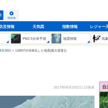
索
現在地
防災情報
天気図
指数情報
レジャー
PM2.5分布予測
地震情報
気
06月29日
11時07分頃発生した地震(最大震度1)
台
2017年06月29日11:12発表