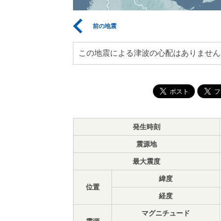
前の地震
この地震による津波の心配はありません
発生時刻
震源地
最大震度
緯度
位置
経度
マグニチュード