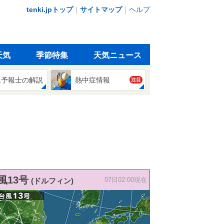
tenki.jpトップ
｜
サイトマップ
｜
ヘルプ
天気
季節特集
天気ニュース
象予報士の解説
熱中症情報
注目
風13号
(ドルフィン)
07日02:00現在