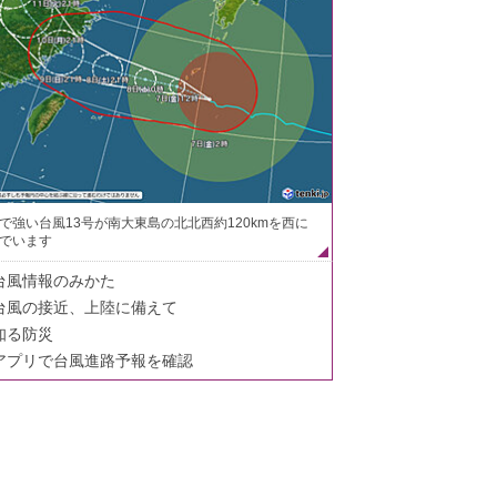
で強い台風13号が南大東島の北北西約120kmを西に
でいます
台風情報のみかた
台風の接近、上陸に備えて
知る防災
アプリで台風進路予報を確認