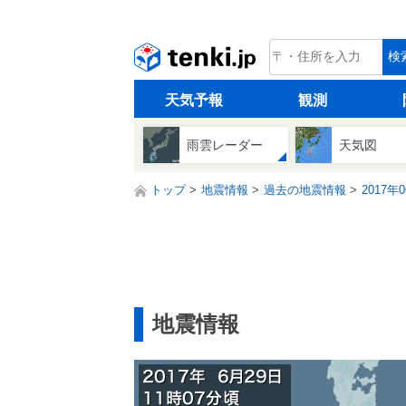
tenki.jp
検
天気予報
観測
雨雲レーダー
天気図
トップ
地震情報
過去の地震情報
2017年
地震情報