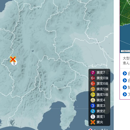
大型
進ん