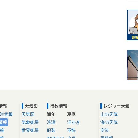
情報
天気図
指数情報
レジャー天気
注意報
天気図
通年
夏季
山の天気
情報
気象衛星
洗濯
汗かき
海の天気
報
世界衛星
服装
不快
空港