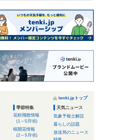
tenki.jpトップ
季節特集
天気ニュース
花粉飛散情報
気象予報士解説
(1～5月頃)
暮らしの話題
桜開花情報
放送局のニュース
(2～5月頃)
特集