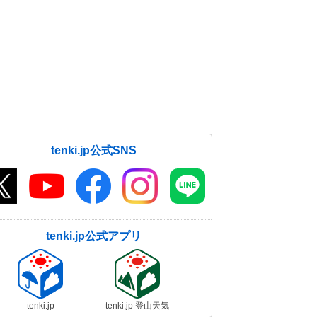
tenki.jp公式SNS
tenki.jp公式アプリ
tenki.jp
tenki.jp 登山天気