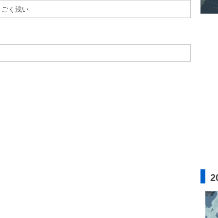
ごく浅い
2