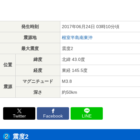
発生時刻
2017年06月24日 03時10分頃
震源地
根室半島南東沖
最大震度
震度2
緯度
北緯 43.0度
位置
経度
東経 145.5度
マグニチュード
M3.8
震源
深さ
約50km
Twitter
Facebook
LINE
震度2