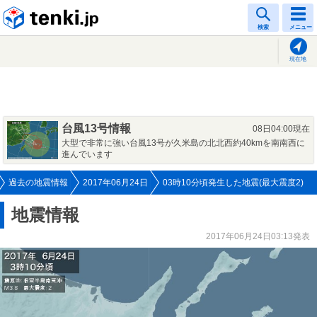
tenki.jp
検索
メニュー
現在地
台風13号情報
08日04:00現在
大型で非常に強い台風13号が久米島の北北西約40kmを南南西に
進んでいます
過去の地震情報
2017年06月24日
03時10分頃発生した地震(最大震度2)
地震情報
2017年06月24日03:13発表