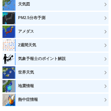
天気図
PM2.5分布予測
アメダス
2週間天気
気象予報士のポイント解説
世界天気
地震情報
熱中症情報