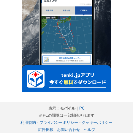
表示：
モバイル
｜
PC
※PCの閲覧は一部制限されます
利用規約
-
プライバシーポリシー
-
クッキーポリシー
広告掲載
-
お問い合わせ
-
ヘルプ