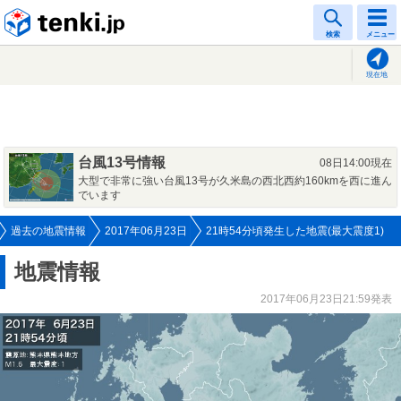
tenki.jp
検索
メニュー
現在地
台風13号情報
08日14:00現在
大型で非常に強い台風13号が久米島の西北西約160kmを西に進ん
でいます
過去の地震情報
2017年06月23日
21時54分頃発生した地震(最大震度1)
地震情報
2017年06月23日21:59発表