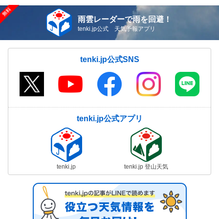
雨雲レーダーで雨を回避！
tenki.jp公式 天気予報アプリ
tenki.jp公式SNS
tenki.jp公式アプリ
tenki.jp
tenki.jp 登山天気