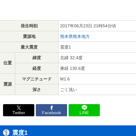
発生時刻
2017年06月23日 21時54分頃
震源地
熊本県熊本地方
最大震度
震度1
緯度
北緯 32.4度
位置
経度
東経 130.6度
マグニチュード
M1.6
震源
深さ
ごく浅い
Twitter
Facebook
LINE
震度1