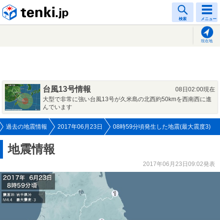
tenki.jp
検索
メニュー
現在地
台風13号情報
08日02:00現在
大型で非常に強い台風13号が久米島の北西約50kmを西南西に進
んでいます
過去の地震情報
2017年06月23日
08時59分頃発生した地震(最大震度3)
地震情報
2017年06月23日09:02発表