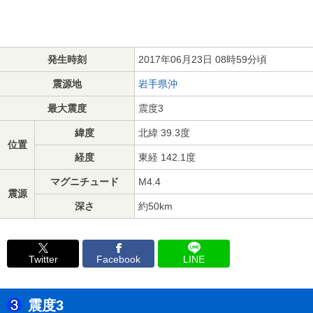
発生時刻
2017年06月23日 08時59分頃
震源地
岩手県沖
最大震度
震度3
緯度
北緯 39.3度
位置
経度
東経 142.1度
マグニチュード
M4.4
震源
深さ
約50km
Twitter
Facebook
LINE
震度3