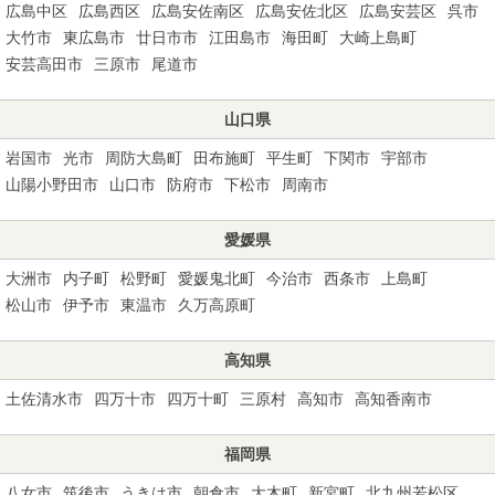
広島中区
広島西区
広島安佐南区
広島安佐北区
広島安芸区
呉市
大竹市
東広島市
廿日市市
江田島市
海田町
大崎上島町
安芸高田市
三原市
尾道市
山口県
岩国市
光市
周防大島町
田布施町
平生町
下関市
宇部市
山陽小野田市
山口市
防府市
下松市
周南市
愛媛県
大洲市
内子町
松野町
愛媛鬼北町
今治市
西条市
上島町
松山市
伊予市
東温市
久万高原町
高知県
土佐清水市
四万十市
四万十町
三原村
高知市
高知香南市
福岡県
八女市
筑後市
うきは市
朝倉市
大木町
新宮町
北九州若松区