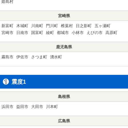
姫島村
宮崎県
新富町
木城町
川南町
門川町
椎葉村
日之影町
五ヶ瀬町
宮崎市
日南市
国富町
綾町
都城市
小林市
えびの市
高原町
鹿児島県
霧島市
伊佐市
さつま町
湧水町
震度1
島根県
浜田市
益田市
大田市
川本町
広島県