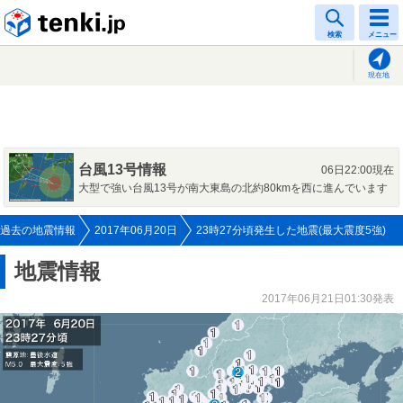
tenki.jp
検索
メニュー
現在地
台風13号情報
06日22:00現在
大型で強い台風13号が南大東島の北約80kmを西に進んでいます
過去の地震情報
2017年06月20日
23時27分頃発生した地震(最大震度5強)
地震情報
2017年06月21日01:30発表