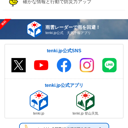
確かな情報と行動で防災力アップ
雨雲レーダーで雨を回避！
tenki.jp公式 天気予報アプリ
tenki.jp公式SNS
tenki.jp公式アプリ
tenki.jp
tenki.jp 登山天気