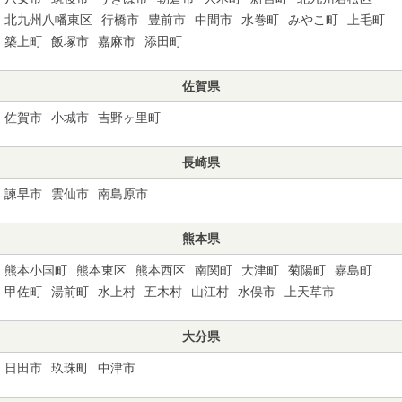
北九州八幡東区
行橋市
豊前市
中間市
水巻町
みやこ町
上毛町
築上町
飯塚市
嘉麻市
添田町
佐賀県
佐賀市
小城市
吉野ヶ里町
長崎県
諫早市
雲仙市
南島原市
熊本県
熊本小国町
熊本東区
熊本西区
南関町
大津町
菊陽町
嘉島町
甲佐町
湯前町
水上村
五木村
山江村
水俣市
上天草市
大分県
日田市
玖珠町
中津市