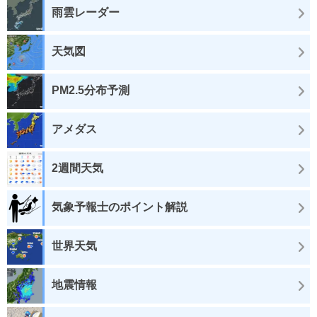
雨雲レーダー
天気図
PM2.5分布予測
アメダス
2週間天気
気象予報士のポイント解説
世界天気
地震情報