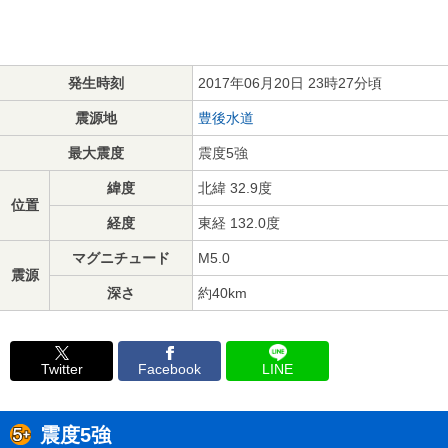
発生時刻
2017年06月20日 23時27分頃
震源地
豊後水道
最大震度
震度5強
緯度
北緯 32.9度
位置
経度
東経 132.0度
マグニチュード
M5.0
震源
深さ
約40km
Twitter
Facebook
LINE
震度5強