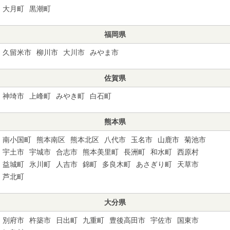
大月町
黒潮町
福岡県
久留米市
柳川市
大川市
みやま市
佐賀県
神埼市
上峰町
みやき町
白石町
熊本県
南小国町
熊本南区
熊本北区
八代市
玉名市
山鹿市
菊池市
宇土市
宇城市
合志市
熊本美里町
長洲町
和水町
西原村
益城町
氷川町
人吉市
錦町
多良木町
あさぎり町
天草市
芦北町
大分県
別府市
杵築市
日出町
九重町
豊後高田市
宇佐市
国東市