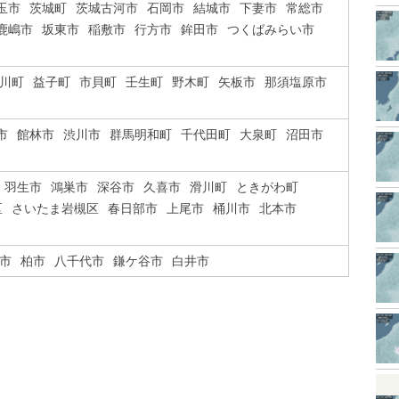
玉市
茨城町
茨城古河市
石岡市
結城市
下妻市
常総市
鹿嶋市
坂東市
稲敷市
行方市
鉾田市
つくばみらい市
川町
益子町
市貝町
壬生町
野木町
矢板市
那須塩原市
市
館林市
渋川市
群馬明和町
千代田町
大泉町
沼田市
羽生市
鴻巣市
深谷市
久喜市
滑川町
ときがわ町
区
さいたま岩槻区
春日部市
上尾市
桶川市
北本市
市
柏市
八千代市
鎌ケ谷市
白井市