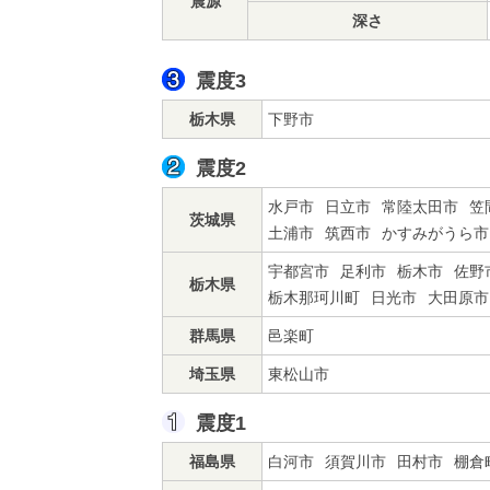
震源
深さ
震度3
栃木県
下野市
震度2
水戸市
日立市
常陸太田市
笠
茨城県
土浦市
筑西市
かすみがうら市
宇都宮市
足利市
栃木市
佐野
栃木県
栃木那珂川町
日光市
大田原市
群馬県
邑楽町
埼玉県
東松山市
震度1
福島県
白河市
須賀川市
田村市
棚倉