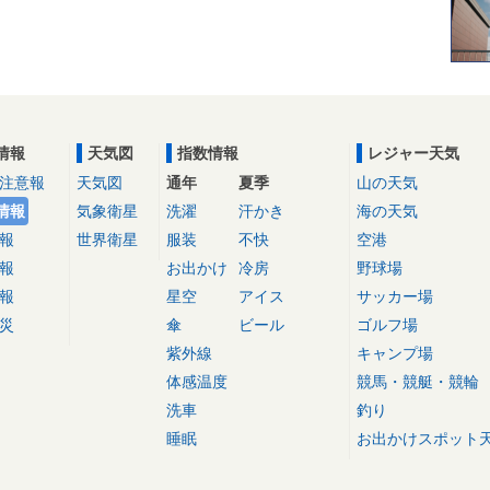
情報
天気図
指数情報
レジャー天気
注意報
天気図
通年
夏季
山の天気
情報
気象衛星
洗濯
汗かき
海の天気
報
世界衛星
服装
不快
空港
報
お出かけ
冷房
野球場
報
星空
アイス
サッカー場
災
傘
ビール
ゴルフ場
紫外線
キャンプ場
体感温度
競馬・競艇・競輪
洗車
釣り
睡眠
お出かけスポット