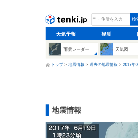
tenki.jp
検
天気予報
観測
雨雲レーダー
天気図
トップ
地震情報
過去の地震情報
2017年
地震情報