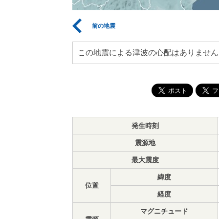
前の地震
この地震による津波の心配はありません
発生時刻
震源地
最大震度
緯度
位置
経度
マグニチュード