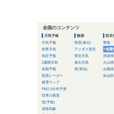
全国のコンテンツ
天気予報
観測
防災
天気予報
雨雲(過去)
警報・
世界天気
アメダス実況
地震
気圧予報
実況天気
津波情
2週間天気
過去天気
火山情
長期予報
雷(実況)
台風情
雨雲レーダー
知る防
積雪マップ
PM2.5分布予測
世界の雨雲
雷(予報)
道路気象