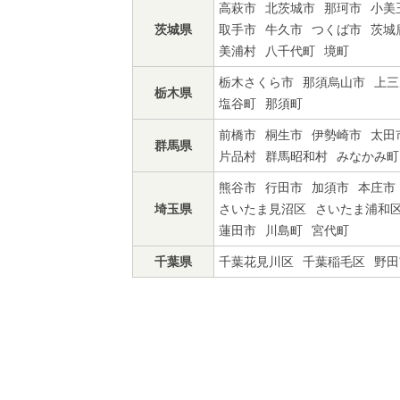
高萩市
北茨城市
那珂市
小美
茨城県
取手市
牛久市
つくば市
茨城
美浦村
八千代町
境町
栃木さくら市
那須烏山市
上三
栃木県
塩谷町
那須町
前橋市
桐生市
伊勢崎市
太田
群馬県
片品村
群馬昭和村
みなかみ町
熊谷市
行田市
加須市
本庄市
埼玉県
さいたま見沼区
さいたま浦和
蓮田市
川島町
宮代町
千葉県
千葉花見川区
千葉稲毛区
野田