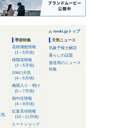
tenki.jpトップ
季節特集
天気ニュース
花粉飛散情報
気象予報士解説
(1～5月頃)
暮らしの話題
桜開花情報
放送局のニュース
(2～5月頃)
特集
GWの天気
(4～5月頃)
梅雨入り・明け
(5～7月頃)
熱中症情報
(4～9月頃)
紅葉見頃情報
天気
(10～11月頃)
ヒートショック