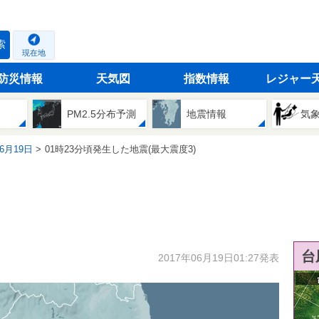
索
現在地
防災情報
天気図
指数情報
レジャー
PM2.5分布予測
地震情報
気
06月19日
01時23分頃発生した地震(最大震度3)
台
2017年06月19日01:27発表