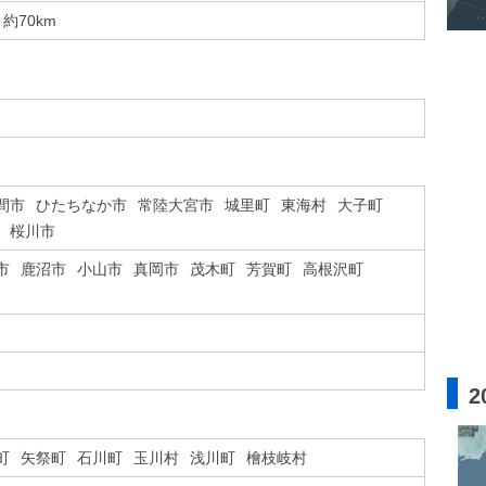
約70km
間市
ひたちなか市
常陸大宮市
城里町
東海村
大子町
桜川市
市
鹿沼市
小山市
真岡市
茂木町
芳賀町
高根沢町
2
町
矢祭町
石川町
玉川村
浅川町
檜枝岐村