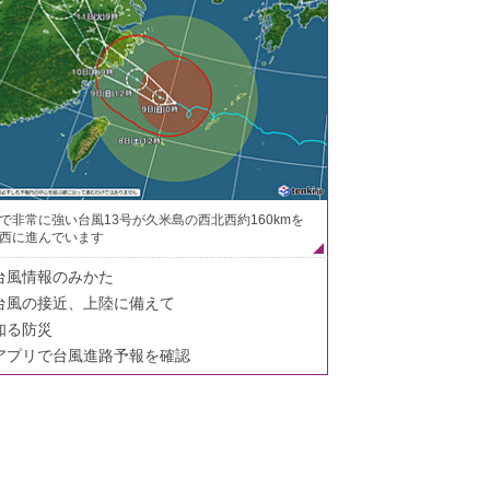
で非常に強い台風13号が久米島の西北西約160kmを
西に進んでいます
台風情報のみかた
台風の接近、上陸に備えて
知る防災
アプリで台風進路予報を確認