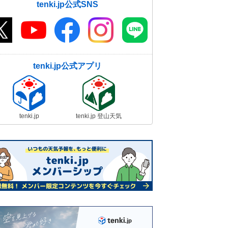
tenki.jp公式SNS
tenki.jp公式アプリ
tenki.jp
tenki.jp 登山天気