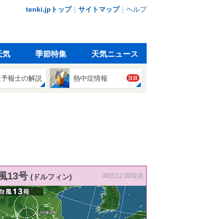
tenki.jpトップ
｜
サイトマップ
｜
ヘルプ
天気
季節特集
天気ニュース
象予報士の解説
熱中症情報
注目
風13号
(ドルフィン)
08日12:00現在