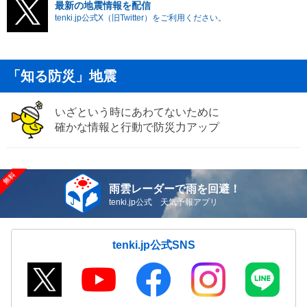
最新の地震情報を配信
tenki.jp公式X（旧Twitter）をご利用ください。
「知る防災」地震
いざという時にあわてないために
確かな情報と行動で防災力アップ
雨雲レーダーで雨を回避！
tenki.jp公式 天気予報アプリ
tenki.jp公式SNS