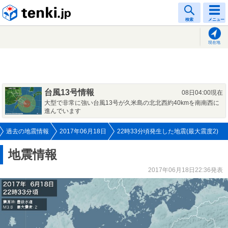
tenki.jp
検索
メニュー
現在地
台風13号情報
08日04:00現在
大型で非常に強い台風13号が久米島の北北西約40kmを南南西に
進んでいます
過去の地震情報
2017年06月18日
22時33分頃発生した地震(最大震度2)
地震情報
2017年06月18日22:36発表