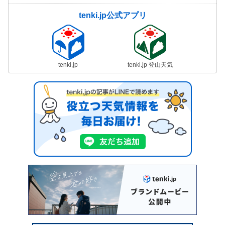
tenki.jp公式アプリ
tenki.jp
tenki.jp 登山天気