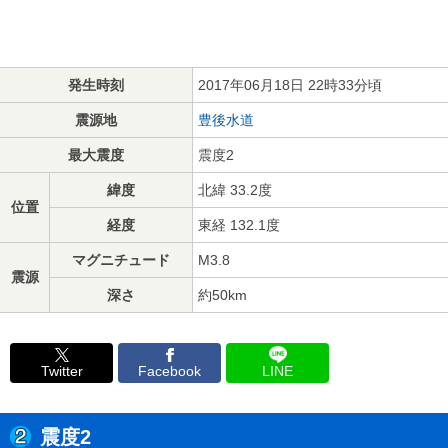
発生時刻
2017年06月18日 22時33分頃
震源地
豊後水道
最大震度
震度2
緯度
北緯 33.2度
位置
経度
東経 132.1度
マグニチュード
M3.8
震源
深さ
約50km
Twitter
Facebook
LINE
震度2