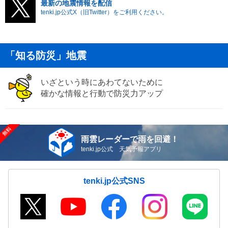
最新の地震情報を配信
tenki.jp公式X（旧Twitter）をご利用ください。
「知る防災」地震
いざという時にあわてないために
確かな情報と行動で防災力アップ
雨雲レーダーで雨を回避！
tenki.jp公式 天気予報アプリ
tenki.jp公式SNS