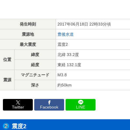
発生時刻
2017年06月18日 22時33分頃
震源地
豊後水道
最大震度
震度2
緯度
北緯 33.2度
位置
経度
東経 132.1度
マグニチュード
M3.8
震源
深さ
約50km
Twitter
Facebook
LINE
震度2