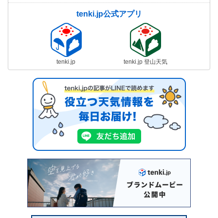
tenki.jp公式アプリ
tenki.jp
tenki.jp 登山天気