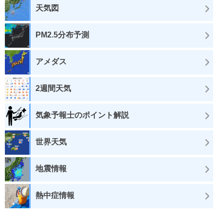
天気図
PM2.5分布予測
アメダス
2週間天気
気象予報士のポイント解説
世界天気
地震情報
熱中症情報