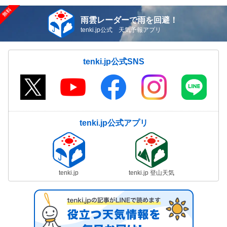
雨雲レーダーで雨を回避！
tenki.jp公式 天気予報アプリ
tenki.jp公式SNS
tenki.jp公式アプリ
tenki.jp
tenki.jp 登山天気