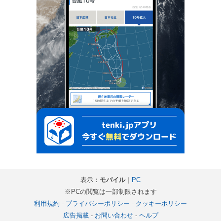
表示：
モバイル
｜
PC
※PCの閲覧は一部制限されます
利用規約
-
プライバシーポリシー
-
クッキーポリシー
広告掲載
-
お問い合わせ
-
ヘルプ