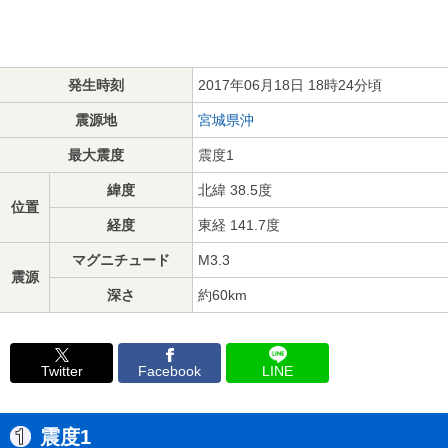
発生時刻
2017年06月18日 18時24分頃
震源地
宮城県沖
最大震度
震度1
緯度
北緯 38.5度
位置
経度
東経 141.7度
マグニチュード
M3.3
震源
深さ
約60km
Twitter
Facebook
LINE
震度1