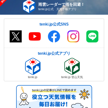
雨雲レーダーで雨を回避！
tenki.jp公式 天気予報アプリ
tenki.jp公式SNS
tenki.jp公式アプリ
tenki.jp
tenki.jp 登山天気