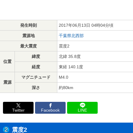
発生時刻
2017年06月13日 04時04分頃
震源地
千葉県北西部
最大震度
震度2
緯度
北緯 35.8度
位置
経度
東経 140.1度
マグニチュード
M4.0
震源
深さ
約80km
Twitter
Facebook
LINE
震度2