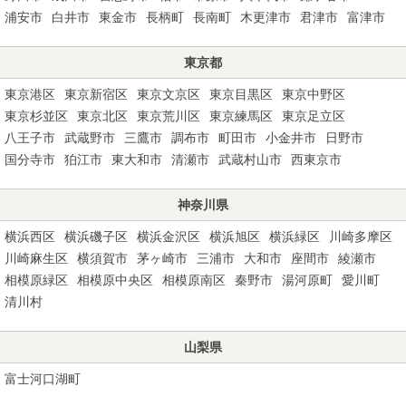
浦安市
白井市
東金市
長柄町
長南町
木更津市
君津市
富津市
東京都
東京港区
東京新宿区
東京文京区
東京目黒区
東京中野区
東京杉並区
東京北区
東京荒川区
東京練馬区
東京足立区
八王子市
武蔵野市
三鷹市
調布市
町田市
小金井市
日野市
国分寺市
狛江市
東大和市
清瀬市
武蔵村山市
西東京市
神奈川県
横浜西区
横浜磯子区
横浜金沢区
横浜旭区
横浜緑区
川崎多摩区
川崎麻生区
横須賀市
茅ヶ崎市
三浦市
大和市
座間市
綾瀬市
相模原緑区
相模原中央区
相模原南区
秦野市
湯河原町
愛川町
清川村
山梨県
富士河口湖町