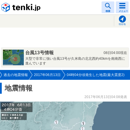
tenki.jp
検索
メニュー
現在地
台風13号情報
08日04:00現在
大型で非常に強い台風13号が久米島の北北西約40kmを南南西に
進んでいます
過去の地震情報
2017年06月13日
04時04分頃発生した地震(最大震度2)
地震情報
2017年06月13日04:08発表