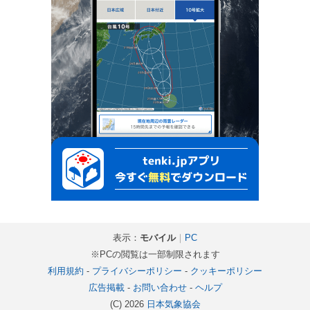
表示：
モバイル
｜
PC
※PCの閲覧は一部制限されます
利用規約
-
プライバシーポリシー
-
クッキーポリシー
広告掲載
-
お問い合わせ
-
ヘルプ
(C) 2026
日本気象協会