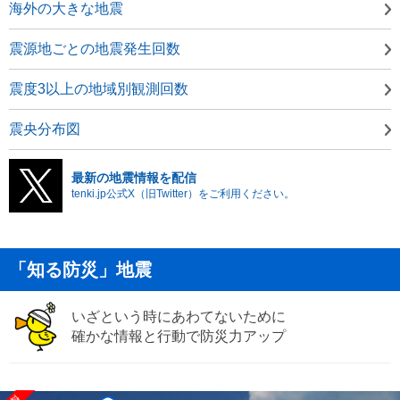
海外の大きな地震
震源地ごとの地震発生回数
震度3以上の地域別観測回数
震央分布図
最新の地震情報を配信
tenki.jp公式X（旧Twitter）をご利用ください。
「知る防災」地震
いざという時にあわてないために
確かな情報と行動で防災力アップ