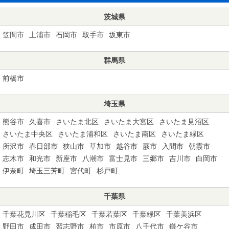
茨城県
笠間市
土浦市
石岡市
取手市
坂東市
群馬県
前橋市
埼玉県
熊谷市
久喜市
さいたま北区
さいたま大宮区
さいたま見沼区
さいたま中央区
さいたま浦和区
さいたま南区
さいたま緑区
所沢市
春日部市
狭山市
草加市
越谷市
蕨市
入間市
朝霞市
志木市
和光市
新座市
八潮市
富士見市
三郷市
吉川市
白岡市
伊奈町
埼玉三芳町
宮代町
杉戸町
千葉県
千葉花見川区
千葉稲毛区
千葉若葉区
千葉緑区
千葉美浜区
野田市
成田市
習志野市
柏市
市原市
八千代市
鎌ケ谷市