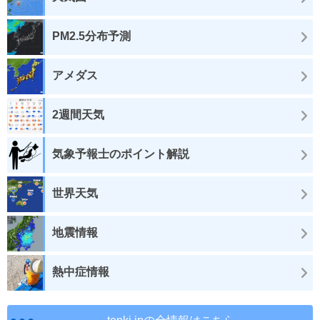
PM2.5分布予測
アメダス
2週間天気
気象予報士のポイント解説
世界天気
地震情報
熱中症情報