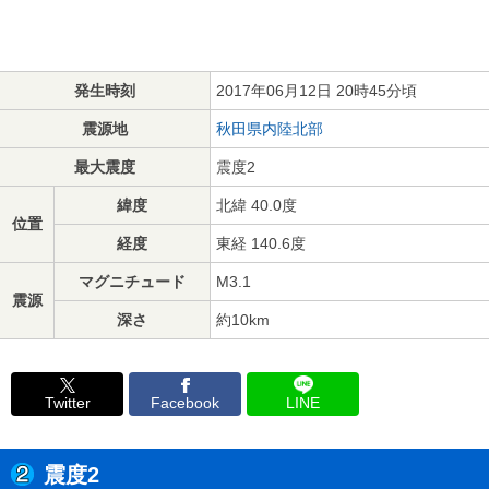
発生時刻
2017年06月12日 20時45分頃
震源地
秋田県内陸北部
最大震度
震度2
緯度
北緯 40.0度
位置
経度
東経 140.6度
マグニチュード
M3.1
震源
深さ
約10km
Twitter
Facebook
LINE
震度2