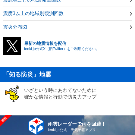
震度3以上の地域別観測回数
震央分布図
最新の地震情報を配信
tenki.jp公式X（旧Twitter）をご利用ください。
「知る防災」地震
いざという時にあわてないために
確かな情報と行動で防災力アップ
雨雲レーダーで雨を回避！
tenki.jp公式 天気予報アプリ