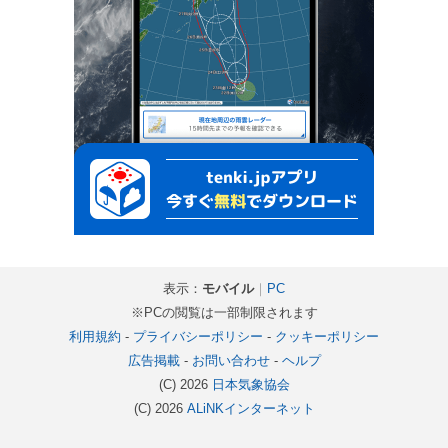
表示：
モバイル
｜
PC
※PCの閲覧は一部制限されます
利用規約
-
プライバシーポリシー
-
クッキーポリシー
広告掲載
-
お問い合わせ
-
ヘルプ
(C) 2026
日本気象協会
(C) 2026
ALiNKインターネット