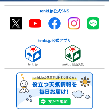
tenki.jp公式SNS
tenki.jp公式アプリ
tenki.jp
tenki.jp 登山天気