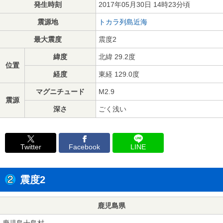
発生時刻
2017年05月30日 14時23分頃
震源地
トカラ列島近海
最大震度
震度2
緯度
北緯 29.2度
位置
経度
東経 129.0度
マグニチュード
M2.9
震源
深さ
ごく浅い
Twitter
Facebook
LINE
震度2
鹿児島県
鹿児島十島村