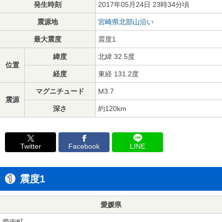
発生時刻
2017年05月24日 23時34分頃
震源地
宮崎県北部山沿い
最大震度
震度1
緯度
北緯 32.5度
位置
経度
東経 131.2度
マグニチュード
M3.7
震源
深さ
約120km
Twitter
Facebook
LINE
震度1
愛媛県
愛南町