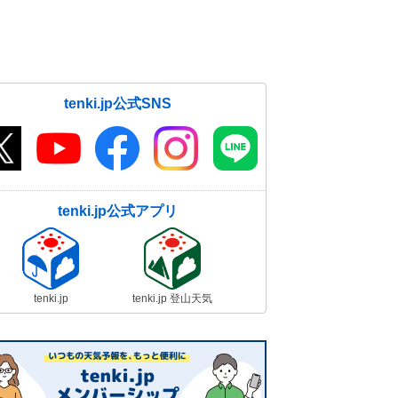
tenki.jp公式SNS
tenki.jp公式アプリ
tenki.jp
tenki.jp 登山天気