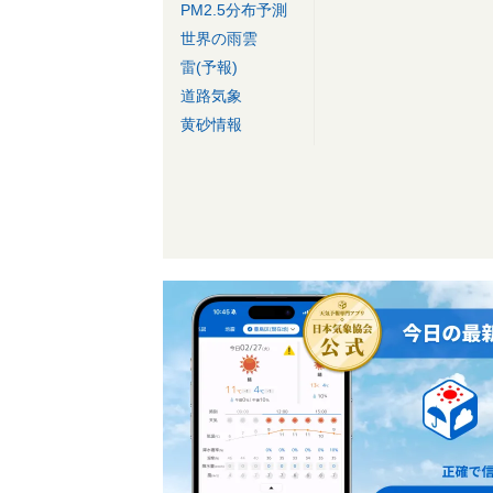
PM2.5分布予測
世界の雨雲
雷(予報)
道路気象
黄砂情報