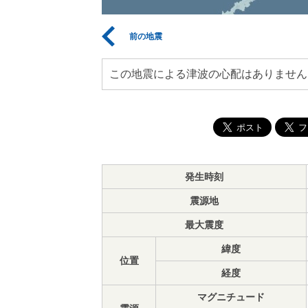
前の地震
この地震による津波の心配はありません
発生時刻
震源地
最大震度
緯度
位置
経度
マグニチュード