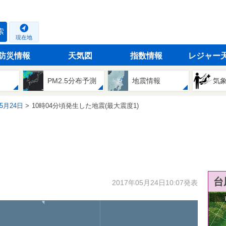
索
現在地
防災情報
天気図
指数情報
レジャー
PM2.5分布予測
地震情報
気
05月24日
10時04分頃発生した地震(最大震度1)
台
2017年05月24日10:07発表