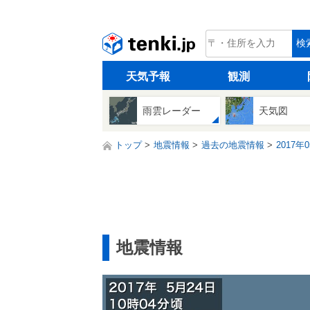
tenki.jp
検
天気予報
観測
雨雲レーダー
天気図
トップ
地震情報
過去の地震情報
2017年
地震情報