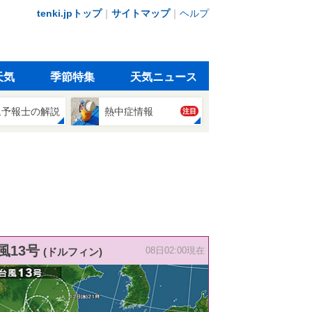
tenki.jpトップ
｜
サイトマップ
｜
ヘルプ
天気
季節特集
天気ニュース
象予報士の解説
熱中症情報
注目
風13号
(ドルフィン)
08日02:00現在