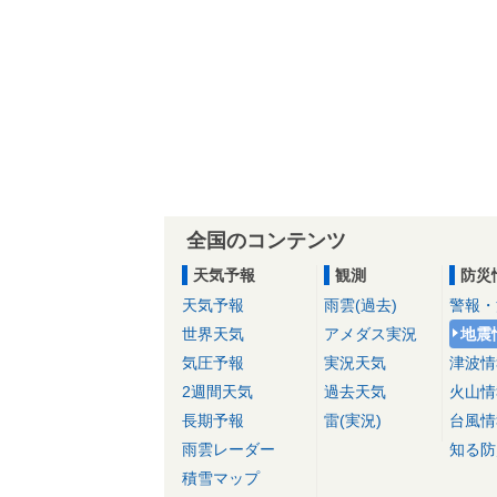
全国のコンテンツ
天気予報
観測
防災
天気予報
雨雲(過去)
警報・
世界天気
アメダス実況
地震
気圧予報
実況天気
津波情
2週間天気
過去天気
火山情
長期予報
雷(実況)
台風情
雨雲レーダー
知る防
積雪マップ