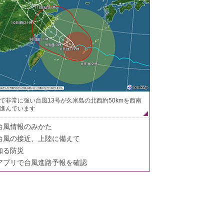
で非常に強い台風13号が久米島の北西約50kmを西南
進んでいます
台風情報のみかた
台風の接近、上陸に備えて
知る防災
アプリで台風進路予報を確認