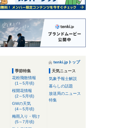
tenki.jpトップ
季節特集
天気ニュース
花粉飛散情報
気象予報士解説
(1～5月頃)
暮らしの話題
桜開花情報
放送局のニュース
(2～5月頃)
特集
GWの天気
(4～5月頃)
梅雨入り・明け
(5～7月頃)