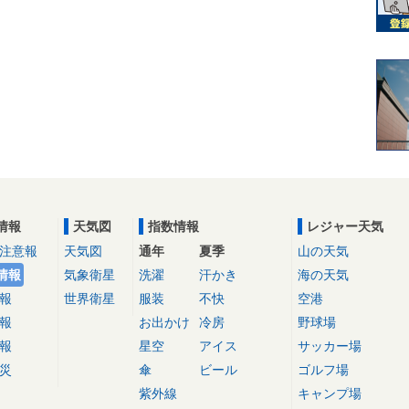
情報
天気図
指数情報
レジャー天気
注意報
天気図
通年
夏季
山の天気
情報
気象衛星
洗濯
汗かき
海の天気
報
世界衛星
服装
不快
空港
報
お出かけ
冷房
野球場
報
星空
アイス
サッカー場
災
傘
ビール
ゴルフ場
紫外線
キャンプ場