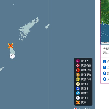
大型
西に