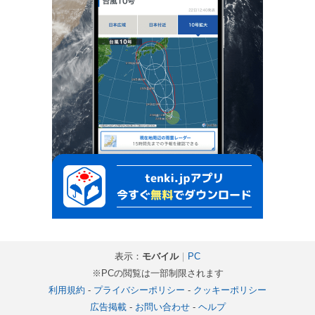
表示：
モバイル
｜
PC
※PCの閲覧は一部制限されます
利用規約
-
プライバシーポリシー
-
クッキーポリシー
広告掲載
-
お問い合わせ
-
ヘルプ