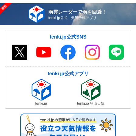
雨雲レーダーで雨を回避！
tenki.jp公式 天気予報アプリ
tenki.jp公式SNS
tenki.jp公式アプリ
tenki.jp
tenki.jp 登山天気