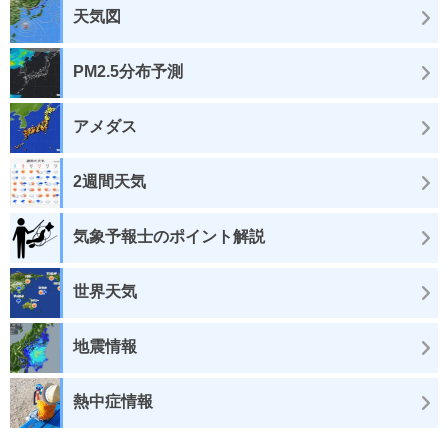
天気図
PM2.5分布予測
アメダス
2週間天気
気象予報士のポイント解説
世界天気
地震情報
熱中症情報