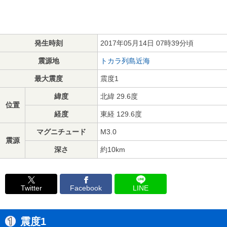
発生時刻
2017年05月14日 07時39分頃
震源地
トカラ列島近海
最大震度
震度1
緯度
北緯 29.6度
位置
経度
東経 129.6度
マグニチュード
M3.0
震源
深さ
約10km
Twitter
Facebook
LINE
震度1