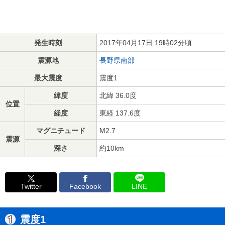
発生時刻
2017年04月17日 19時02分頃
震源地
長野県南部
最大震度
震度1
緯度
北緯 36.0度
位置
経度
東経 137.6度
マグニチュード
M2.7
震源
深さ
約10km
Twitter
Facebook
LINE
震度1