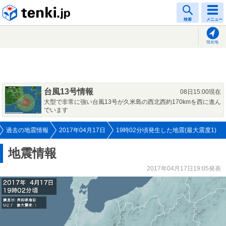
tenki.jp
検索
メニュー
現在地
台風13号情報
08日15:00現在
大型で非常に強い台風13号が久米島の西北西約170kmを西に進ん
でいます
過去の地震情報
2017年04月17日
19時02分頃発生した地震(最大震度1)
地震情報
2017年04月17日19:05発表