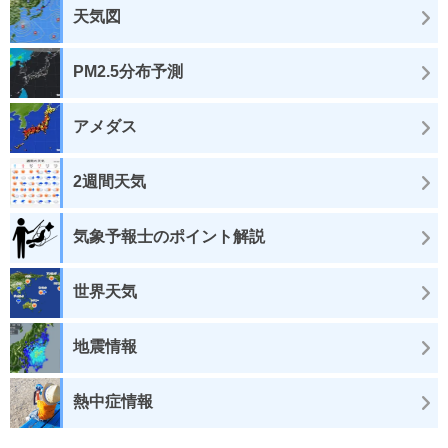
天気図
PM2.5分布予測
アメダス
2週間天気
気象予報士のポイント解説
世界天気
地震情報
熱中症情報