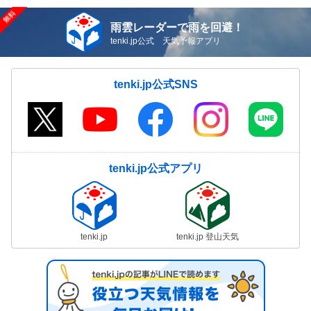
雨雲レーダーで雨を回避！
tenki.jp公式 天気予報アプリ
tenki.jp公式SNS
tenki.jp公式アプリ
tenki.jp
tenki.jp 登山天気