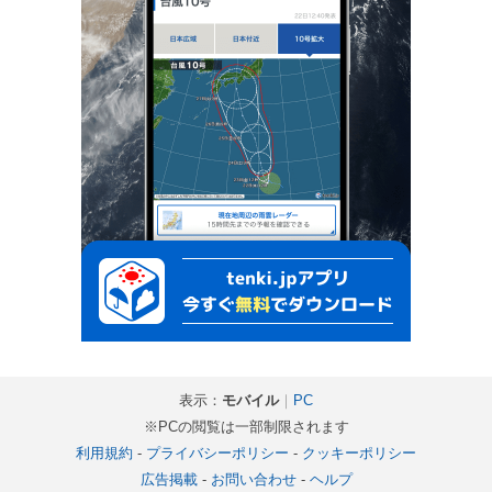
表示：
モバイル
｜
PC
※PCの閲覧は一部制限されます
利用規約
-
プライバシーポリシー
-
クッキーポリシー
広告掲載
-
お問い合わせ
-
ヘルプ