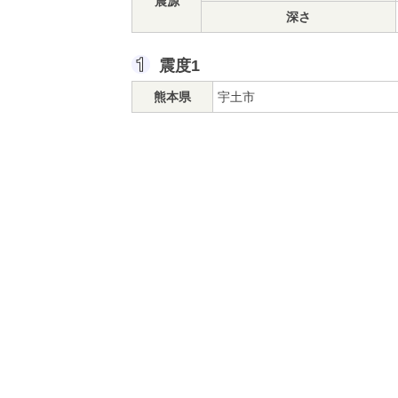
震源
深さ
震度1
熊本県
宇土市