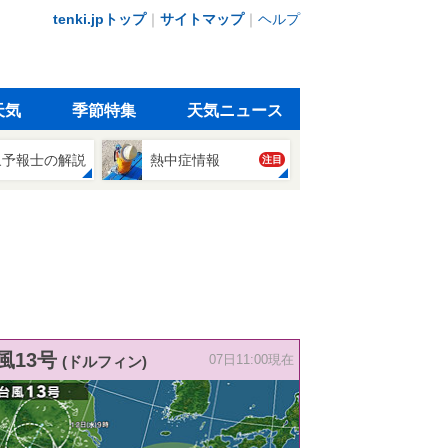
tenki.jpトップ
｜
サイトマップ
｜
ヘルプ
天気
季節特集
天気ニュース
象予報士の解説
熱中症情報
注目
風13号
(ドルフィン)
07日11:00現在