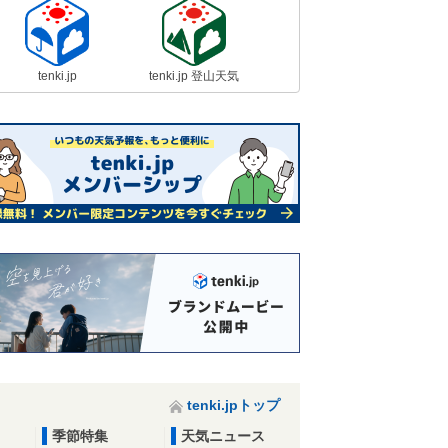
tenki.jp
tenki.jp 登山天気
tenki.jpトップ
季節特集
天気ニュース