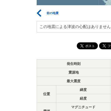
前の地震
この地震による津波の心配はありません
発生時刻
震源地
最大震度
緯度
位置
経度
マグニチュード