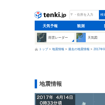
tenki.jp
検
天気予報
観測
雨雲レーダー
天気図
トップ
地震情報
過去の地震情報
2017年
地震情報