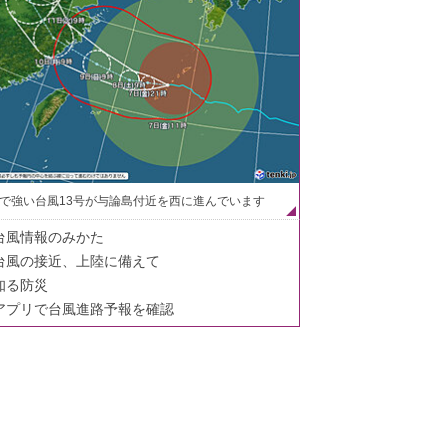
で強い台風13号が与論島付近を西に進んでいます
台風情報のみかた
台風の接近、上陸に備えて
知る防災
アプリで台風進路予報を確認