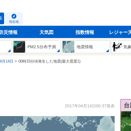
索
現在地
防災情報
天気図
指数情報
レジャー
PM2.5分布予測
地震情報
気
04月14日
00時33分頃発生した地震(最大震度1)
台
2017年04月14日00:37発表