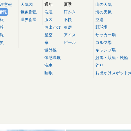
注意報
天気図
通年
夏季
山の天気
情報
気象衛星
洗濯
汗かき
海の天気
報
世界衛星
服装
不快
空港
報
お出かけ
冷房
野球場
報
星空
アイス
サッカー場
災
傘
ビール
ゴルフ場
紫外線
キャンプ場
体感温度
競馬・競艇・競輪
洗車
釣り
睡眠
お出かけスポット