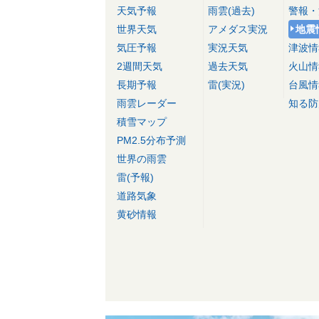
天気予報
雨雲(過去)
警報・
世界天気
アメダス実況
地震
気圧予報
実況天気
津波情
2週間天気
過去天気
火山情
長期予報
雷(実況)
台風情
雨雲レーダー
知る防
積雪マップ
PM2.5分布予測
世界の雨雲
雷(予報)
道路気象
黄砂情報