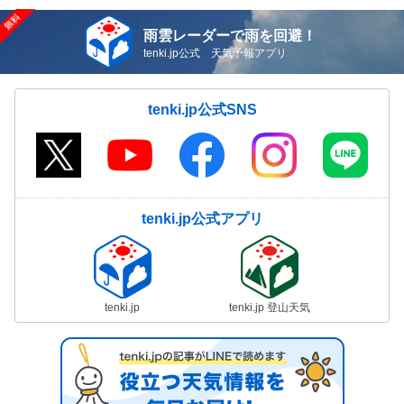
雨雲レーダーで雨を回避！
tenki.jp公式 天気予報アプリ
tenki.jp公式SNS
tenki.jp公式アプリ
tenki.jp
tenki.jp 登山天気