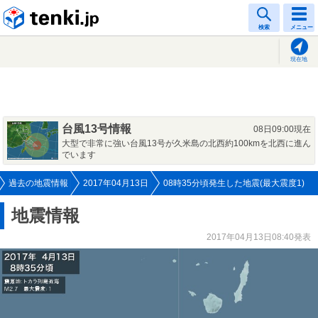
tenki.jp
検索
メニュー
現在地
台風13号情報
08日09:00現在
大型で非常に強い台風13号が久米島の北西約100kmを北西に進ん
でいます
過去の地震情報
2017年04月13日
08時35分頃発生した地震(最大震度1)
地震情報
2017年04月13日08:40発表