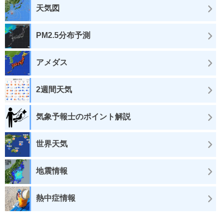
天気図
PM2.5分布予測
アメダス
2週間天気
気象予報士のポイント解説
世界天気
地震情報
熱中症情報