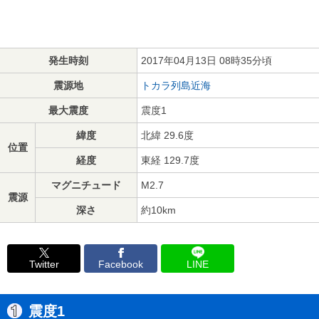
発生時刻
2017年04月13日 08時35分頃
震源地
トカラ列島近海
最大震度
震度1
緯度
北緯 29.6度
位置
経度
東経 129.7度
マグニチュード
M2.7
震源
深さ
約10km
Twitter
Facebook
LINE
震度1