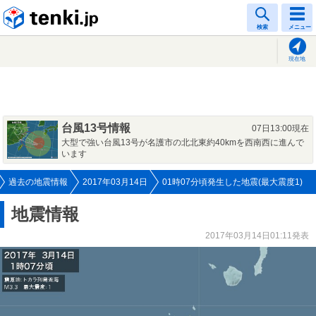
tenki.jp
検索
メニュー
現在地
台風13号情報
07日13:00現在
大型で強い台風13号が名護市の北北東約40kmを西南西に進んで
います
過去の地震情報
2017年03月14日
01時07分頃発生した地震(最大震度1)
地震情報
2017年03月14日01:11発表