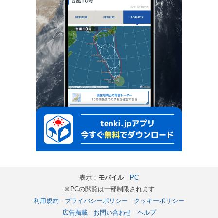
表示：
モバイル
｜
PC
※PCの閲覧は一部制限されます
利用規約
-
プライバシーポリシー
-
クッキーポリシー
広告掲載
-
お問い合わせ
-
ヘルプ