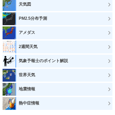
天気図
PM2.5分布予測
アメダス
2週間天気
気象予報士のポイント解説
世界天気
地震情報
熱中症情報