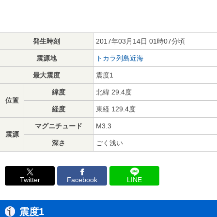
発生時刻
2017年03月14日 01時07分頃
震源地
トカラ列島近海
最大震度
震度1
緯度
北緯 29.4度
位置
経度
東経 129.4度
マグニチュード
M3.3
震源
深さ
ごく浅い
Twitter
Facebook
LINE
震度1