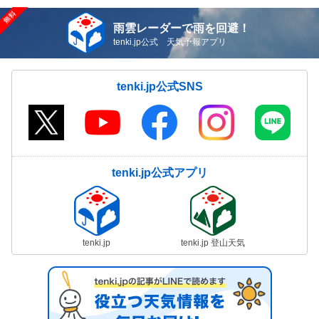
雨雲レーダーで雨を回避！
tenki.jp公式 天気予報アプリ
tenki.jp公式SNS
tenki.jp公式アプリ
tenki.jp
tenki.jp 登山天気