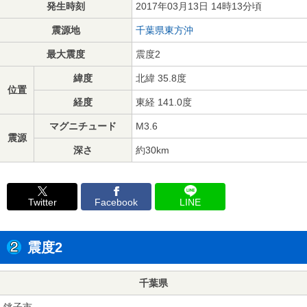
発生時刻
2017年03月13日 14時13分頃
震源地
千葉県東方沖
最大震度
震度2
緯度
北緯 35.8度
位置
経度
東経 141.0度
マグニチュード
M3.6
震源
深さ
約30km
Twitter
Facebook
LINE
震度2
千葉県
銚子市