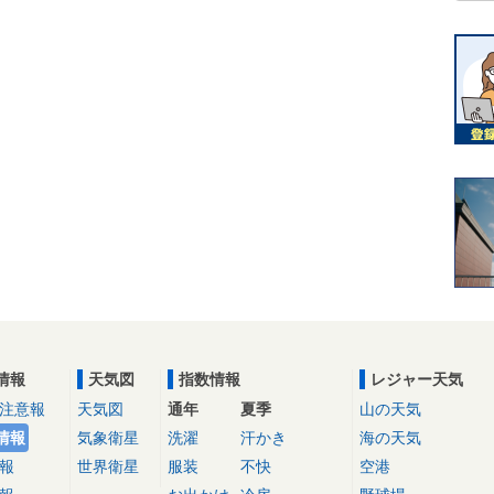
情報
天気図
指数情報
レジャー天気
注意報
天気図
通年
夏季
山の天気
情報
気象衛星
洗濯
汗かき
海の天気
報
世界衛星
服装
不快
空港