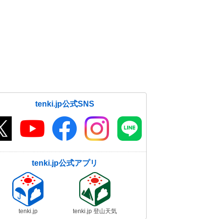
tenki.jp公式SNS
tenki.jp公式アプリ
tenki.jp
tenki.jp 登山天気