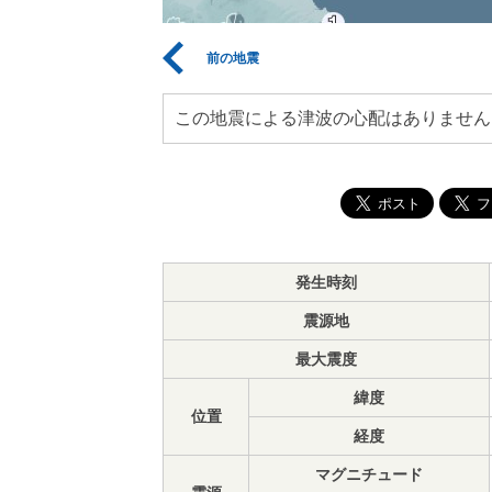
前の地震
この地震による津波の心配はありません
発生時刻
震源地
最大震度
緯度
位置
経度
マグニチュード