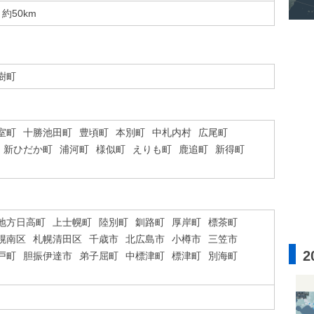
約50km
樹町
室町
十勝池田町
豊頃町
本別町
中札内村
広尾町
新ひだか町
浦河町
様似町
えりも町
鹿追町
新得町
地方日高町
上士幌町
陸別町
釧路町
厚岸町
標茶町
幌南区
札幌清田区
千歳市
北広島市
小樽市
三笠市
2
戸町
胆振伊達市
弟子屈町
中標津町
標津町
別海町