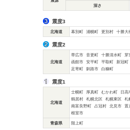
震源
深さ
震度3
北海道
幕別町
浦幌町
更別村
十勝大
震度2
帯広市
音更町
十勝清水町
芽
北海道
函館市
安平町
平取町
新冠町
足寄町
釧路市
白糠町
震度1
士幌町
厚真町
むかわ町
日高
鶴居村
札幌北区
札幌東区
札
北海道
南富良野町
占冠村
北見市
置
根室市
青森県
階上町