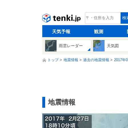
tenki.jp
検
天気予報
観測
雨雲レーダー
天気図
トップ
地震情報
過去の地震情報
2017年
地震情報