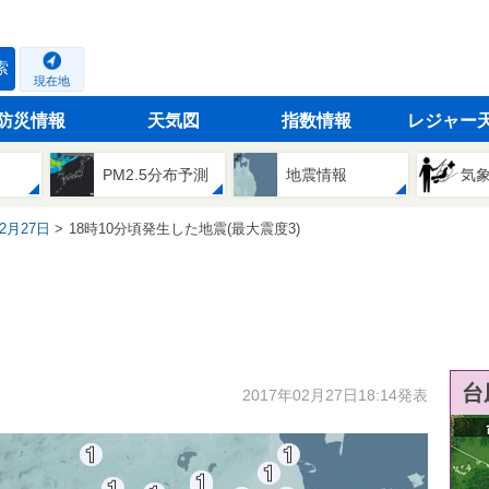
索
現在地
防災情報
天気図
指数情報
レジャー
PM2.5分布予測
地震情報
気
02月27日
18時10分頃発生した地震(最大震度3)
台
2017年02月27日18:14発表