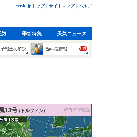
tenki.jpトップ
｜
サイトマップ
｜
ヘルプ
天気
季節特集
天気ニュース
象予報士の解説
熱中症情報
注目
風13号
(ドルフィン)
07日13:00現在