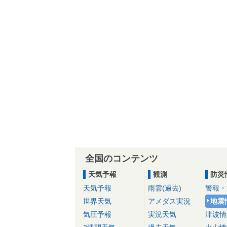
全国のコンテンツ
天気予報
観測
防災
天気予報
雨雲(過去)
警報・
世界天気
アメダス実況
地震
気圧予報
実況天気
津波情