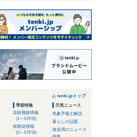
tenki.jpトップ
季節特集
天気ニュース
花粉飛散情報
気象予報士解説
(1～5月頃)
暮らしの話題
桜開花情報
放送局のニュース
(2～5月頃)
特集