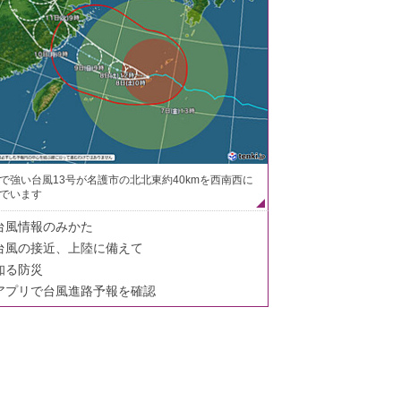
で強い台風13号が名護市の北北東約40kmを西南西に
でいます
台風情報のみかた
台風の接近、上陸に備えて
知る防災
アプリで台風進路予報を確認