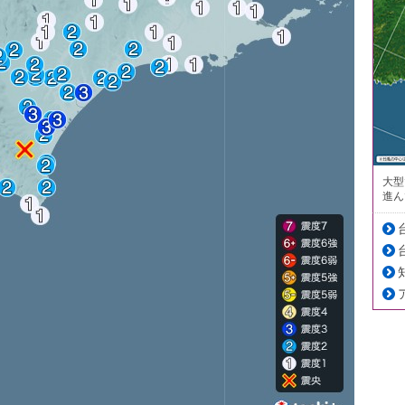
大型
進ん