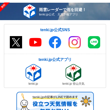
雨雲レーダーで雨を回避！
tenki.jp公式 天気予報アプリ
tenki.jp公式SNS
tenki.jp公式アプリ
tenki.jp
tenki.jp 登山天気