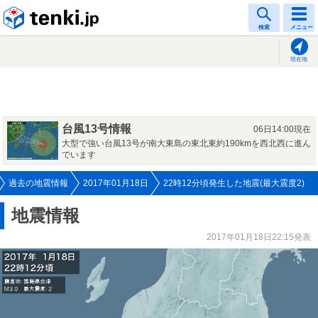
tenki.jp
検索
メニュー
現在地
台風13号情報
06日14:00現在
大型で強い台風13号が南大東島の東北東約190kmを西北西に進ん
でいます
過去の地震情報
2017年01月18日
22時12分頃発生した地震(最大震度2)
地震情報
2017年01月18日22:15発表