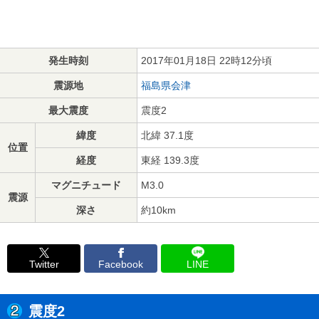
発生時刻
2017年01月18日 22時12分頃
震源地
福島県会津
最大震度
震度2
緯度
北緯 37.1度
位置
経度
東経 139.3度
マグニチュード
M3.0
震源
深さ
約10km
Twitter
Facebook
LINE
震度2