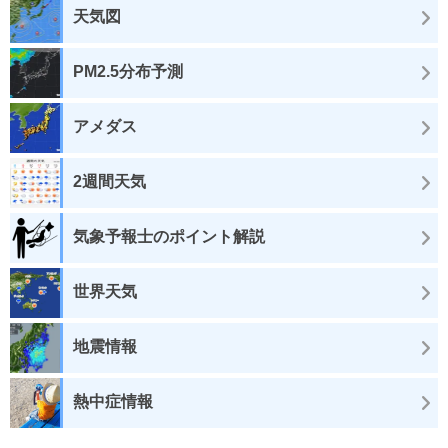
天気図
PM2.5分布予測
アメダス
2週間天気
気象予報士のポイント解説
世界天気
地震情報
熱中症情報