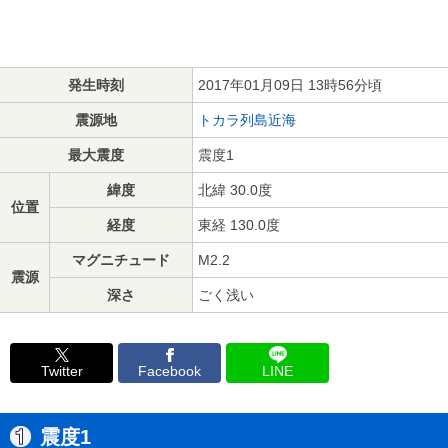
発生時刻
2017年01月09日 13時56分頃
震源地
トカラ列島近海
最大震度
震度1
緯度
北緯 30.0度
位置
経度
東経 130.0度
マグニチュード
M2.2
震源
深さ
ごく浅い
Twitter
Facebook
LINE
震度1