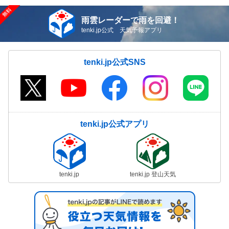
雨雲レーダーで雨を回避！
tenki.jp公式 天気予報アプリ
tenki.jp公式SNS
tenki.jp公式アプリ
tenki.jp
tenki.jp 登山天気