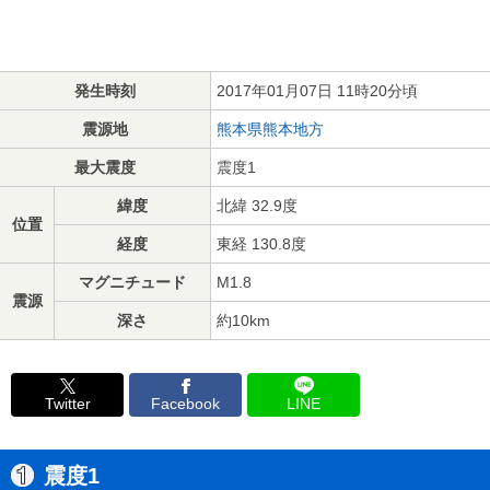
発生時刻
2017年01月07日 11時20分頃
震源地
熊本県熊本地方
最大震度
震度1
緯度
北緯 32.9度
位置
経度
東経 130.8度
マグニチュード
M1.8
震源
深さ
約10km
Twitter
Facebook
LINE
震度1