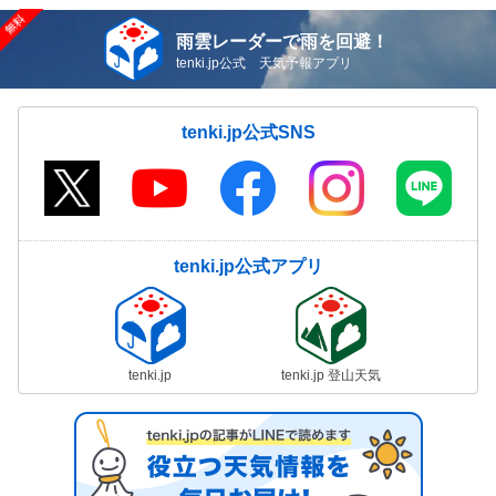
雨雲レーダーで雨を回避！
tenki.jp公式 天気予報アプリ
tenki.jp公式SNS
tenki.jp公式アプリ
tenki.jp
tenki.jp 登山天気