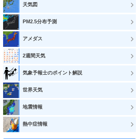
天気図
PM2.5分布予測
アメダス
2週間天気
気象予報士のポイント解説
世界天気
地震情報
熱中症情報