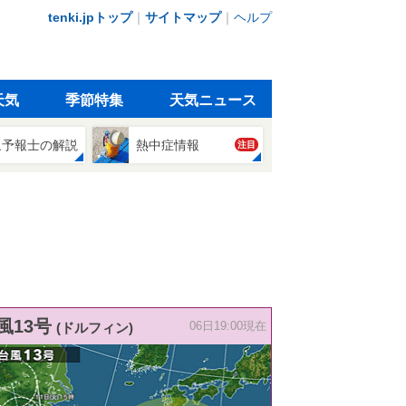
tenki.jpトップ
｜
サイトマップ
｜
ヘルプ
天気
季節特集
天気ニュース
象予報士の解説
熱中症情報
注目
風13号
(ドルフィン)
06日19:00現在