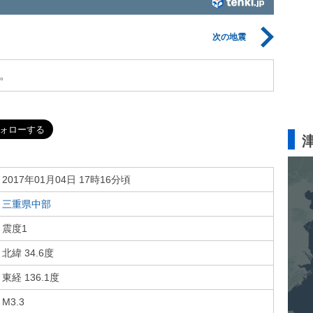
次の地震
。
2017年01月04日 17時16分頃
三重県中部
震度1
北緯 34.6度
東経 136.1度
M3.3