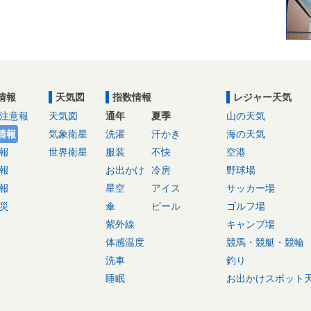
情報
天気図
指数情報
レジャー天気
注意報
天気図
通年
夏季
山の天気
情報
気象衛星
洗濯
汗かき
海の天気
報
世界衛星
服装
不快
空港
報
お出かけ
冷房
野球場
報
星空
アイス
サッカー場
災
傘
ビール
ゴルフ場
紫外線
キャンプ場
体感温度
競馬・競艇・競輪
洗車
釣り
睡眠
お出かけスポット