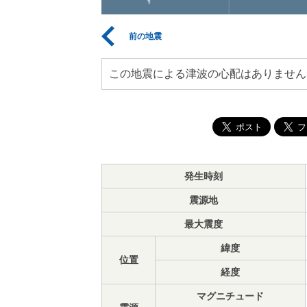
前の地震
この地震による津波の心配はありません
発生時刻
震源地
最大震度
緯度
位置
経度
マグニチュード