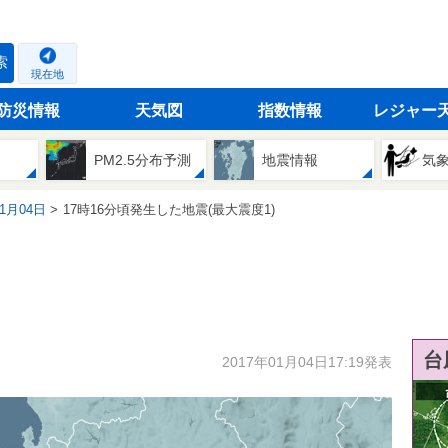
索
現在地
防災情報
天気図
指数情報
レジャー
PM2.5分布予測
地震情報
気
01月04日
17時16分頃発生した地震(最大震度1)
台
2017年01月04日17:19発表