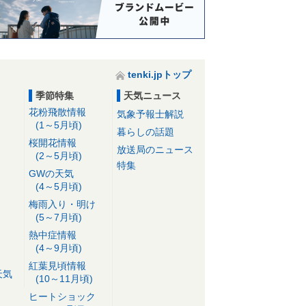
tenki.jpトップ
季節特集
天気ニュース
花粉飛散情報
気象予報士解説
(1～5月頃)
暮らしの話題
桜開花情報
放送局のニュース
(2～5月頃)
特集
GWの天気
(4～5月頃)
梅雨入り・明け
(5～7月頃)
熱中症情報
(4～9月頃)
紅葉見頃情報
天気
(10～11月頃)
ヒートショック