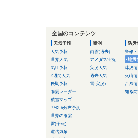
全国のコンテンツ
天気予報
観測
防災
天気予報
雨雲(過去)
警報・
世界天気
アメダス実況
地震
気圧予報
実況天気
津波情
2週間天気
過去天気
火山情
長期予報
雷(実況)
台風情
雨雲レーダー
知る防
積雪マップ
PM2.5分布予測
世界の雨雲
雷(予報)
道路気象