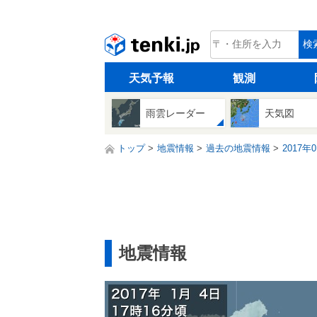
tenki.jp
検
天気予報
観測
雨雲レーダー
天気図
トップ
地震情報
過去の地震情報
2017年
地震情報