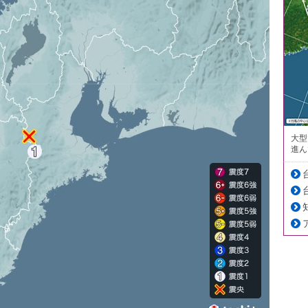
大型
進ん