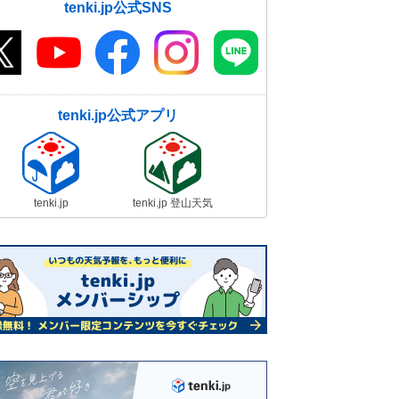
tenki.jp公式SNS
tenki.jp公式アプリ
tenki.jp
tenki.jp 登山天気