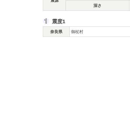
震源
深さ
震度1
奈良県
御杖村