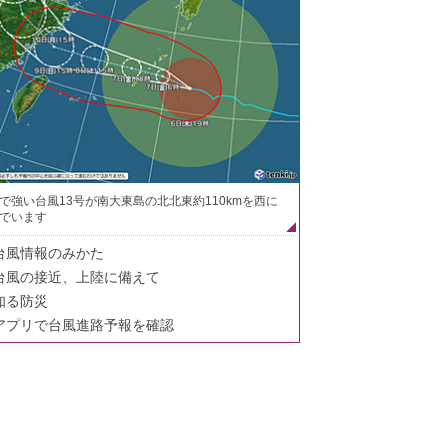
で強い台風13号が南大東島の北北東約110kmを西に
でいます
台風情報のみかた
台風の接近、上陸に備えて
知る防災
アプリで台風進路予報を確認