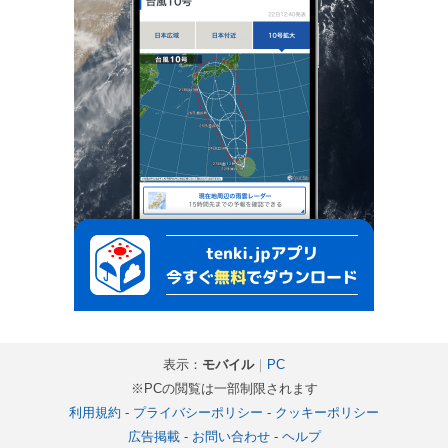
表示：
モバイル
｜
PC
※PCの閲覧は一部制限されます
利用規約
-
プライバシーポリシー
-
クッキーポリシー
広告掲載
-
お問い合わせ
-
ヘルプ