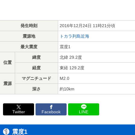
発生時刻
2016年12月24日 11時21分頃
震源地
トカラ列島近海
最大震度
震度1
緯度
北緯 29.2度
位置
経度
東経 129.2度
マグニチュード
M2.0
震源
深さ
約10km
Twitter
Facebook
LINE
震度1