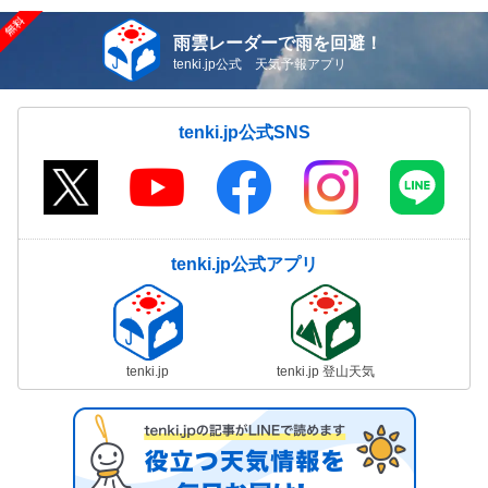
雨雲レーダーで雨を回避！
tenki.jp公式 天気予報アプリ
tenki.jp公式SNS
tenki.jp公式アプリ
tenki.jp
tenki.jp 登山天気