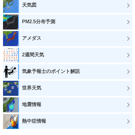
天気図
PM2.5分布予測
アメダス
2週間天気
気象予報士のポイント解説
世界天気
地震情報
熱中症情報