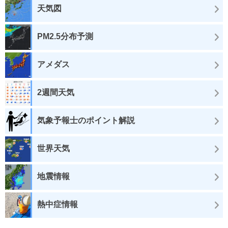
天気図
PM2.5分布予測
アメダス
2週間天気
気象予報士のポイント解説
世界天気
地震情報
熱中症情報