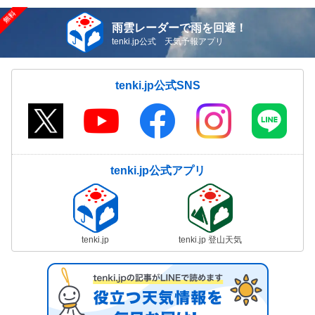
雨雲レーダーで雨を回避！
tenki.jp公式 天気予報アプリ
tenki.jp公式SNS
tenki.jp公式アプリ
tenki.jp
tenki.jp 登山天気