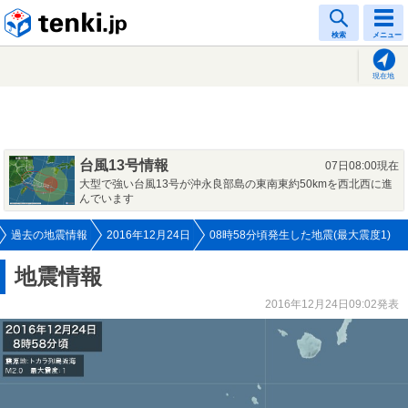
tenki.jp
検索
メニュー
現在地
台風13号情報
07日08:00現在
大型で強い台風13号が沖永良部島の東南東約50kmを西北西に進
んでいます
過去の地震情報
2016年12月24日
08時58分頃発生した地震(最大震度1)
地震情報
2016年12月24日09:02発表