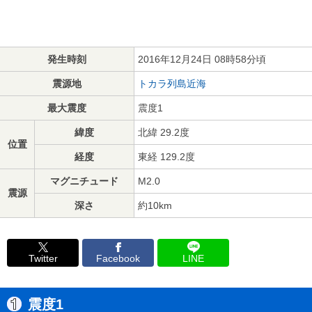
発生時刻
2016年12月24日 08時58分頃
震源地
トカラ列島近海
最大震度
震度1
緯度
北緯 29.2度
位置
経度
東経 129.2度
マグニチュード
M2.0
震源
深さ
約10km
Twitter
Facebook
LINE
震度1