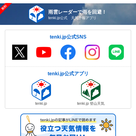
雨雲レーダーで雨を回避！
tenki.jp公式 天気予報アプリ
tenki.jp公式SNS
tenki.jp公式アプリ
tenki.jp
tenki.jp 登山天気