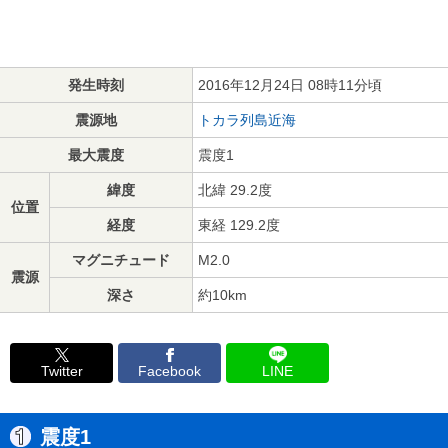
発生時刻
2016年12月24日 08時11分頃
震源地
トカラ列島近海
最大震度
震度1
緯度
北緯 29.2度
位置
経度
東経 129.2度
マグニチュード
M2.0
震源
深さ
約10km
Twitter
Facebook
LINE
震度1