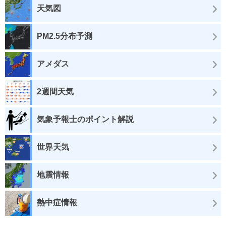
天気図
PM2.5分布予測
アメダス
2週間天気
気象予報士のポイント解説
世界天気
地震情報
熱中症情報