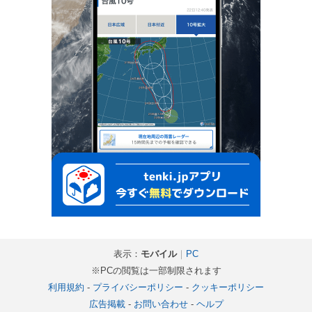
表示：
モバイル
｜
PC
※PCの閲覧は一部制限されます
利用規約
-
プライバシーポリシー
-
クッキーポリシー
広告掲載
-
お問い合わせ
-
ヘルプ