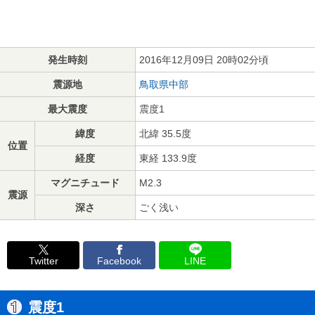
発生時刻
2016年12月09日 20時02分頃
震源地
鳥取県中部
最大震度
震度1
緯度
北緯 35.5度
位置
経度
東経 133.9度
マグニチュード
M2.3
震源
深さ
ごく浅い
Twitter
Facebook
LINE
震度1