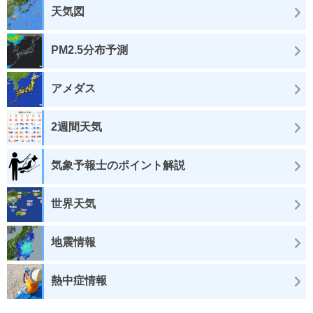
天気図
PM2.5分布予測
アメダス
2週間天気
気象予報士のポイント解説
世界天気
地震情報
熱中症情報