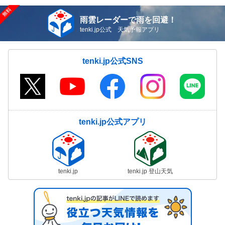
雨雲レーダーで雨を回避！
tenki.jp公式 天気予報アプリ
tenki.jp公式SNS
tenki.jp公式アプリ
tenki.jp
tenki.jp 登山天気