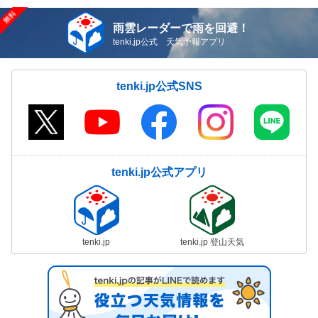
雨雲レーダーで雨を回避！
tenki.jp公式 天気予報アプリ
tenki.jp公式SNS
tenki.jp公式アプリ
tenki.jp
tenki.jp 登山天気