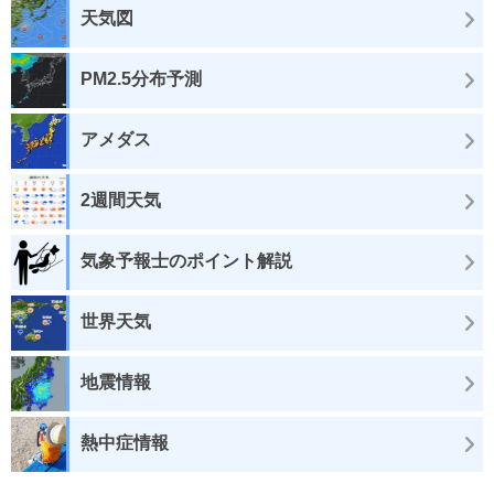
天気図
PM2.5分布予測
アメダス
2週間天気
気象予報士のポイント解説
世界天気
地震情報
熱中症情報