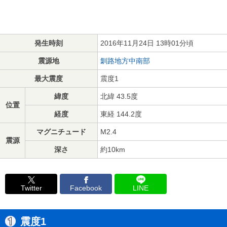
発生時刻
2016年11月24日 13時01分頃
震源地
釧路地方中南部
最大震度
震度1
緯度
北緯 43.5度
位置
経度
東経 144.2度
マグニチュード
M2.4
震源
深さ
約10km
Twitter
Facebook
LINE
震度1