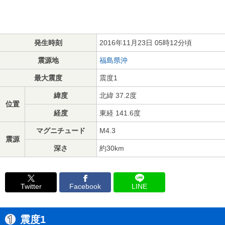
発生時刻
2016年11月23日 05時12分頃
震源地
福島県沖
最大震度
震度1
緯度
北緯 37.2度
位置
経度
東経 141.6度
マグニチュード
M4.3
震源
深さ
約30km
Twitter
Facebook
LINE
震度1