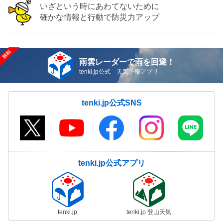
いざという時にあわてないために
確かな情報と行動で防災力アップ
雨雲レーダーで雨を回避！
tenki.jp公式 天気予報アプリ
tenki.jp公式SNS
tenki.jp公式アプリ
tenki.jp
tenki.jp 登山天気