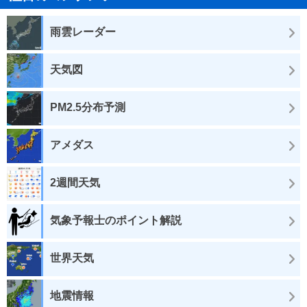
雨雲レーダー
天気図
PM2.5分布予測
アメダス
2週間天気
気象予報士のポイント解説
世界天気
地震情報