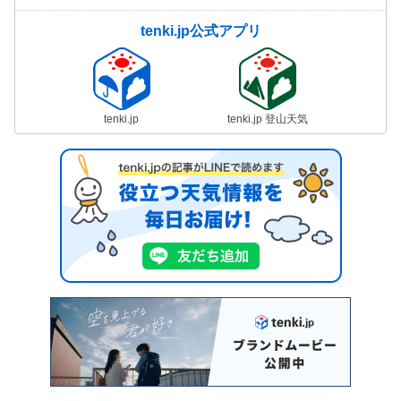
tenki.jp公式アプリ
tenki.jp
tenki.jp 登山天気