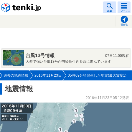
tenki.jp
検索
メニュー
現在地
台風13号情報
07日11:00現在
大型で強い台風13号が与論島付近を西に進んでいます
過去の地震情報
2016年11月23日
05時09分頃発生した地震(最大震度1)
地震情報
2016年11月23日05:12発表