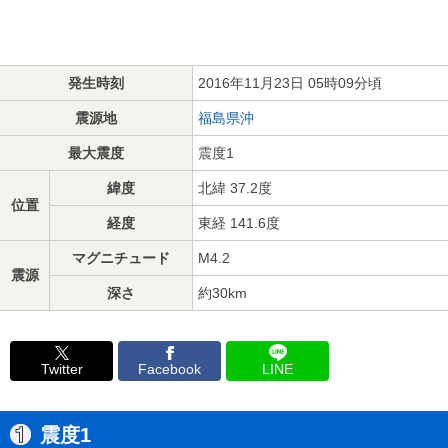
発生時刻
2016年11月23日 05時09分頃
震源地
福島県沖
最大震度
震度1
緯度
北緯 37.2度
位置
経度
東経 141.6度
マグニチュード
M4.2
震源
深さ
約30km
Twitter
Facebook
LINE
震度1