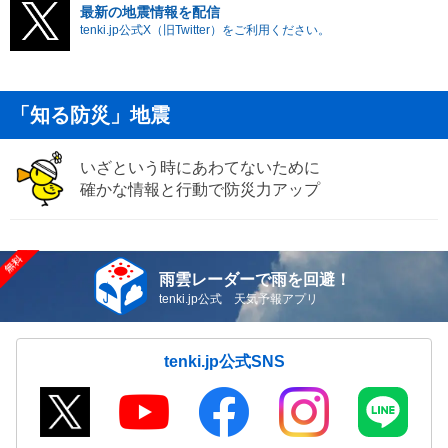
最新の地震情報を配信
tenki.jp公式X（旧Twitter）をご利用ください。
「知る防災」地震
いざという時にあわてないために
確かな情報と行動で防災力アップ
雨雲レーダーで雨を回避！
tenki.jp公式 天気予報アプリ
tenki.jp公式SNS