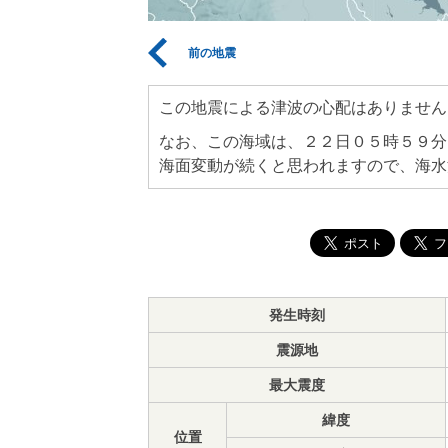
前の地震
この地震による津波の心配はありません
なお、この海域は、２２日０５時５９分
海面変動が続くと思われますので、海水
発生時刻
震源地
最大震度
緯度
位置