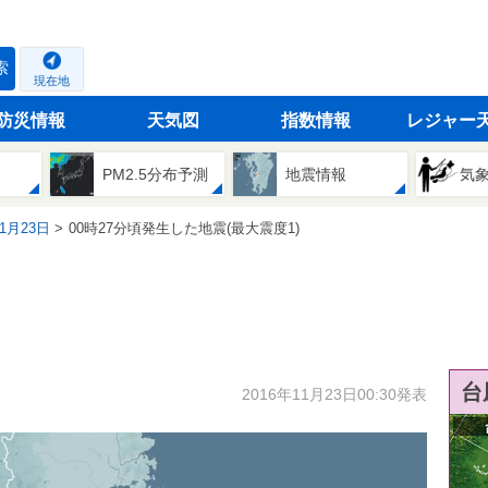
索
現在地
防災情報
天気図
指数情報
レジャー
PM2.5分布予測
地震情報
気
11月23日
00時27分頃発生した地震(最大震度1)
台
2016年11月23日00:30発表