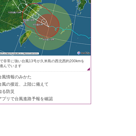
で非常に強い台風13号が久米島の西北西約200kmを
進んでいます
台風情報のみかた
台風の接近、上陸に備えて
知る防災
アプリで台風進路予報を確認