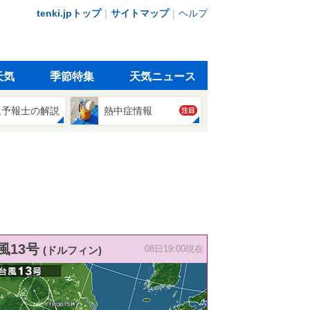
tenki.jpトップ
｜
サイトマップ
｜
ヘルプ
天気
季節特集
天気ニュース
象予報士の解説
熱中症情報
注目
風13号
(ドルフィン)
08日19:00現在