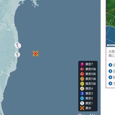
大型
西に