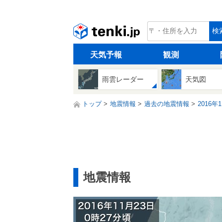
tenki.jp
検
天気予報
観測
雨雲レーダー
天気図
トップ
地震情報
過去の地震情報
2016年
地震情報