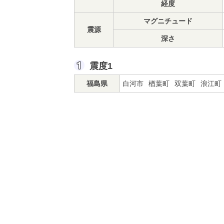
経度
マグニチュード
震源
深さ
震度1
福島県
白河市
楢葉町
双葉町
浪江町