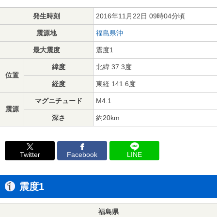
発生時刻
2016年11月22日 09時04分頃
震源地
福島県沖
最大震度
震度1
緯度
北緯 37.3度
位置
経度
東経 141.6度
マグニチュード
M4.1
震源
深さ
約20km
Twitter
Facebook
LINE
震度1
福島県