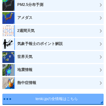
PM2.5分布予測
アメダス
2週間天気
気象予報士のポイント解説
世界天気
地震情報
熱中症情報
tenki.jpの全情報はこちら