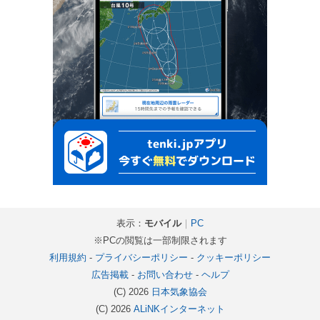
表示：
モバイル
｜
PC
※PCの閲覧は一部制限されます
利用規約
-
プライバシーポリシー
-
クッキーポリシー
広告掲載
-
お問い合わせ
-
ヘルプ
(C) 2026
日本気象協会
(C) 2026
ALiNKインターネット