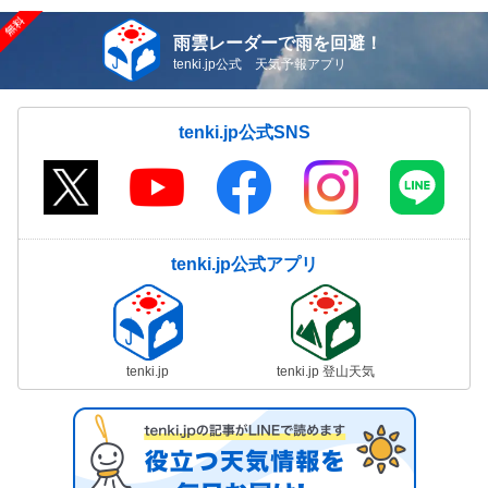
雨雲レーダーで雨を回避！
tenki.jp公式 天気予報アプリ
tenki.jp公式SNS
tenki.jp公式アプリ
tenki.jp
tenki.jp 登山天気