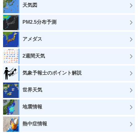
天気図
PM2.5分布予測
アメダス
2週間天気
気象予報士のポイント解説
世界天気
地震情報
熱中症情報