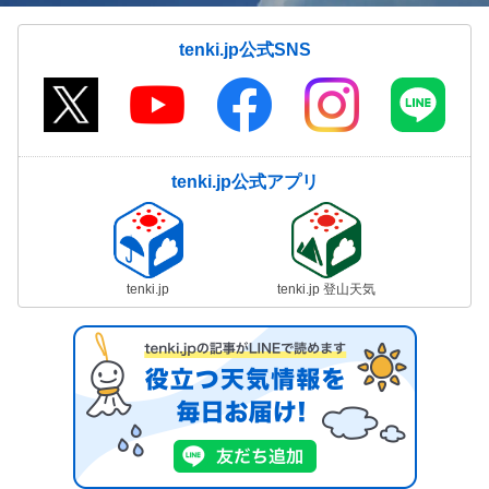
tenki.jp公式SNS
tenki.jp公式アプリ
tenki.jp
tenki.jp 登山天気