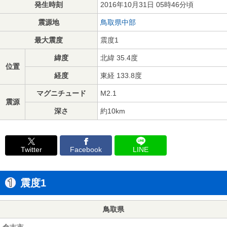
発生時刻
2016年10月31日 05時46分頃
震源地
鳥取県中部
最大震度
震度1
緯度
北緯 35.4度
位置
経度
東経 133.8度
マグニチュード
M2.1
震源
深さ
約10km
Twitter
Facebook
LINE
震度1
鳥取県
倉吉市