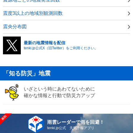
震度3以上の地域別観測回数
震央分布図
最新の地震情報を配信
tenki.jp公式X（旧Twitter）をご利用ください。
「知る防災」地震
いざという時にあわてないために
確かな情報と行動で防災力アップ
雨雲レーダーで雨を回避！
tenki.jp公式 天気予報アプリ