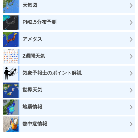
天気図
PM2.5分布予測
アメダス
2週間天気
気象予報士のポイント解説
世界天気
地震情報
熱中症情報