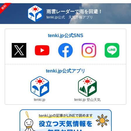
雨雲レーダーで雨を回避！
tenki.jp公式 天気予報アプリ
tenki.jp公式SNS
tenki.jp公式アプリ
tenki.jp
tenki.jp 登山天気