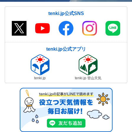
tenki.jp公式SNS
tenki.jp公式アプリ
tenki.jp
tenki.jp 登山天気