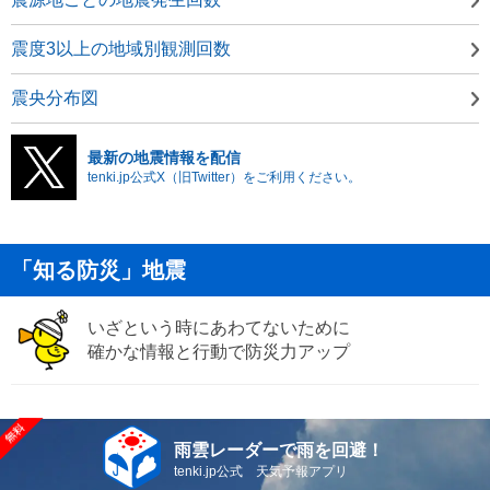
震度3以上の地域別観測回数
震央分布図
最新の地震情報を配信
tenki.jp公式X（旧Twitter）をご利用ください。
「知る防災」地震
いざという時にあわてないために
確かな情報と行動で防災力アップ
雨雲レーダーで雨を回避！
tenki.jp公式 天気予報アプリ