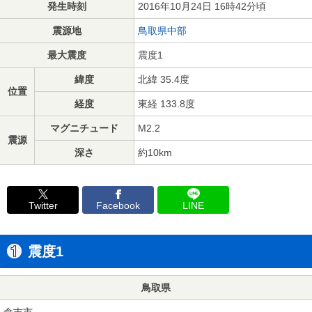
発生時刻
2016年10月24日 16時42分頃
震源地
鳥取県中部
最大震度
震度1
緯度
北緯 35.4度
位置
経度
東経 133.8度
マグニチュード
M2.2
震源
深さ
約10km
Twitter
Facebook
LINE
震度1
鳥取県
倉吉市