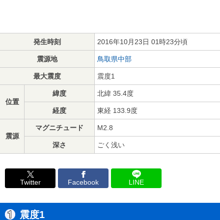
発生時刻
2016年10月23日 01時23分頃
震源地
鳥取県中部
最大震度
震度1
緯度
北緯 35.4度
位置
経度
東経 133.9度
マグニチュード
M2.8
震源
深さ
ごく浅い
Twitter
Facebook
LINE
震度1