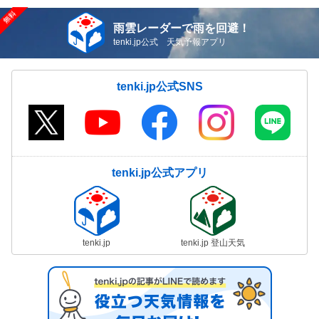
雨雲レーダーで雨を回避！
tenki.jp公式 天気予報アプリ
tenki.jp公式SNS
tenki.jp公式アプリ
tenki.jp
tenki.jp 登山天気