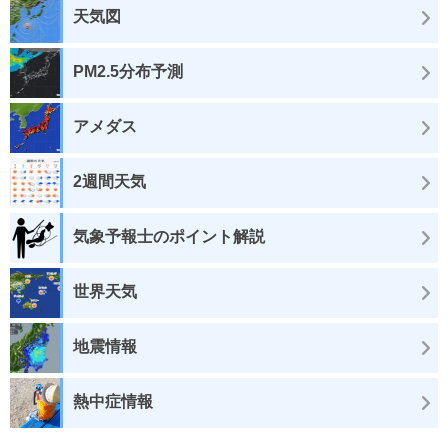
天気図
PM2.5分布予測
アメダス
2週間天気
気象予報士のポイント解説
世界天気
地震情報
熱中症情報