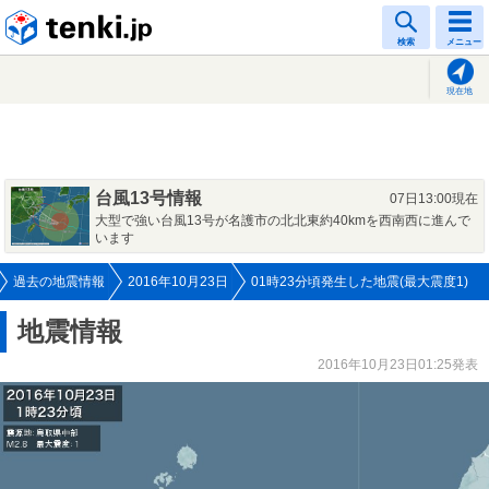
tenki.jp
検索
メニュー
現在地
台風13号情報
07日13:00現在
大型で強い台風13号が名護市の北北東約40kmを西南西に進んで
います
過去の地震情報
2016年10月23日
01時23分頃発生した地震(最大震度1)
地震情報
2016年10月23日01:25発表