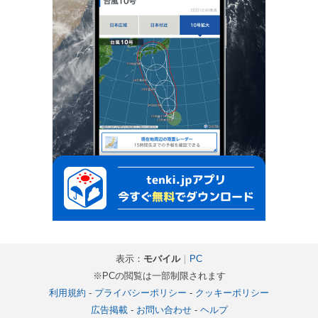
表示：
モバイル
｜
PC
※PCの閲覧は一部制限されます
利用規約
-
プライバシーポリシー
-
クッキーポリシー
広告掲載
-
お問い合わせ
-
ヘルプ