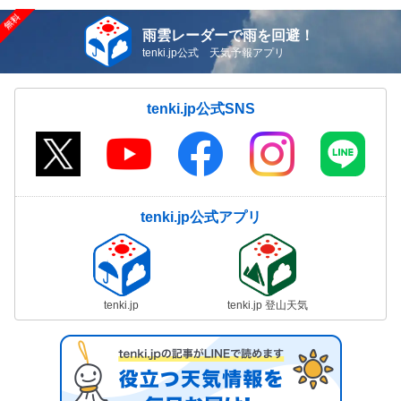
雨雲レーダーで雨を回避！
tenki.jp公式 天気予報アプリ
tenki.jp公式SNS
tenki.jp公式アプリ
tenki.jp
tenki.jp 登山天気