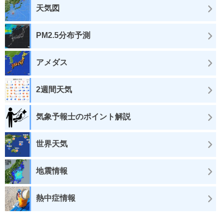
天気図
PM2.5分布予測
アメダス
2週間天気
気象予報士のポイント解説
世界天気
地震情報
熱中症情報