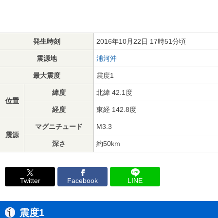
発生時刻
2016年10月22日 17時51分頃
震源地
浦河沖
最大震度
震度1
緯度
北緯 42.1度
位置
経度
東経 142.8度
マグニチュード
M3.3
震源
深さ
約50km
Twitter
Facebook
LINE
震度1