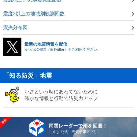
震度3以上の地域別観測回数
震央分布図
最新の地震情報を配信
tenki.jp公式X（旧Twitter）をご利用ください。
「知る防災」地震
いざという時にあわてないために
確かな情報と行動で防災力アップ
雨雲レーダーで雨を回避！
tenki.jp公式 天気予報アプリ