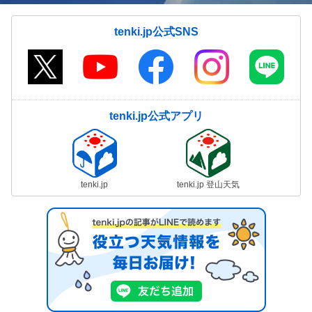
tenki.jp公式SNS
tenki.jp公式アプリ
tenki.jp
tenki.jp 登山天気